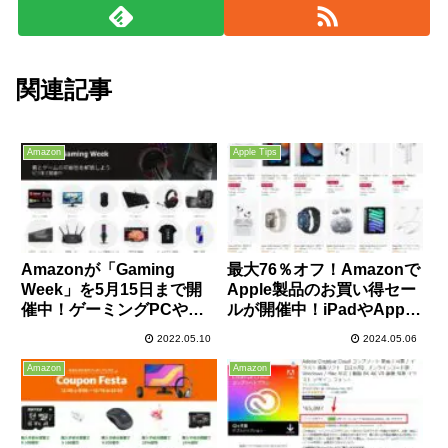
関連記事
Amazon
Apple Tips
Amazonが「Gaming
最大76％オフ！Amazonで
Week」を5月15日まで開
Apple製品のお買い得セー
催中！ゲーミングPCやモ
ルが開催中！iPadやApple
ニター、グラボなどがお買
Watch、AirPods、iMacな
2022.05.10
2024.05.06
い得に！Fire HD 10 Plus
どがお買い得！
タブレットもなぜかセール
Amazon
Amazon
中！