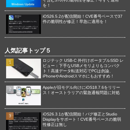
を！
iOS26.5.2が配信開始！CVE番号ベースで37
件の脆弱性が修正！早急に適用を！
人気記事トップ５
ロジテック USB-C 外付けポータブルSSD レ
ビュー：下手なUSBメモリよりもコンパク
ト！高速データ転送対応でPCは勿論、
iPhoneやAndroidスマホにもおすすめ！
Appleが旧モデル向けにiOS18.7.6をリリー
ス！オーストラリアの緊急通報問題に対処
iOS26.3.1が配信開始！バグ修正とStudio
Displayをサポート！CVE番号ベースの脆弱
性修正は無し