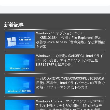
新着記事
Windows 11 オプションパッチ
「KB5101684」公開：File Explorerの表示
改善やVoice Access「音声分離」など新機能
を追加
Windows 11で特定のDell製PCにIntelドライ
バーの不具合、マイクロソフトが修正版
KB5121767を緊急公開
一部のDell製PCでKB5095093/KB5101650適
用後に不具合、Intelドライバーとの非互換で
発熱・パフォーマンス低下の恐れ
Windows Update：マイクロソフトが2026年
7月の月例パッチを配信開始！3件のゼロデ
イ含む570件の脆弱性を修正！今すぐ適用