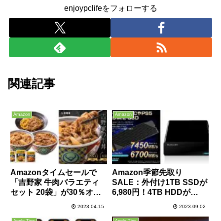
enjoypclifeをフォローする
関連記事
Amazon
Amazon
Amazonタイムセールで
Amazon季節先取り
「吉野家 牛肉バラエティ
SALE：外付け1TB SSDが
セット 20袋」が30％オフ
6,980円！4TB HDDが
の6804円！1袋340円なら
8,980円など、記録媒体が
2023.04.15
2023.09.02
アリかも！
激安！PS5におすすめの