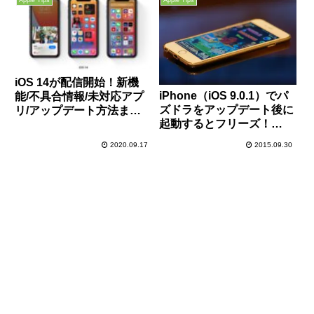
m2 SSDも安い！
Apple Tips
Apple Tips
iOS 14が配信開始！新機
iPhone（iOS 9.0.1）でパ
能/不具合情報/未対応アプ
ズドラをアップデート後に
リ/アップデート方法まと
起動するとフリーズ！
め！
iPhone自体が操作できな
2020.09.17
2015.09.30
くなった際の直し方解説～
強制再起動方法～