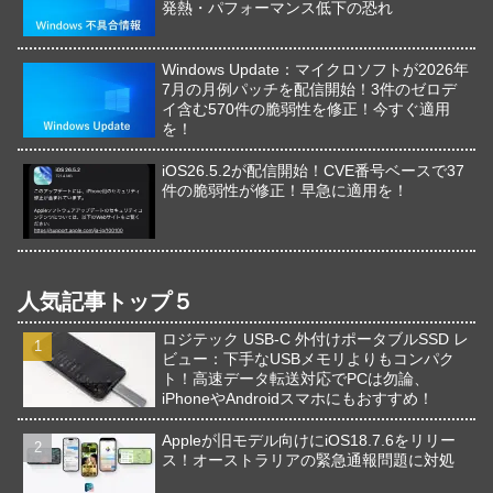
発熱・パフォーマンス低下の恐れ
Windows Update：マイクロソフトが2026年
7月の月例パッチを配信開始！3件のゼロデ
イ含む570件の脆弱性を修正！今すぐ適用
を！
iOS26.5.2が配信開始！CVE番号ベースで37
件の脆弱性が修正！早急に適用を！
人気記事トップ５
ロジテック USB-C 外付けポータブルSSD レ
ビュー：下手なUSBメモリよりもコンパク
ト！高速データ転送対応でPCは勿論、
iPhoneやAndroidスマホにもおすすめ！
Appleが旧モデル向けにiOS18.7.6をリリー
ス！オーストラリアの緊急通報問題に対処