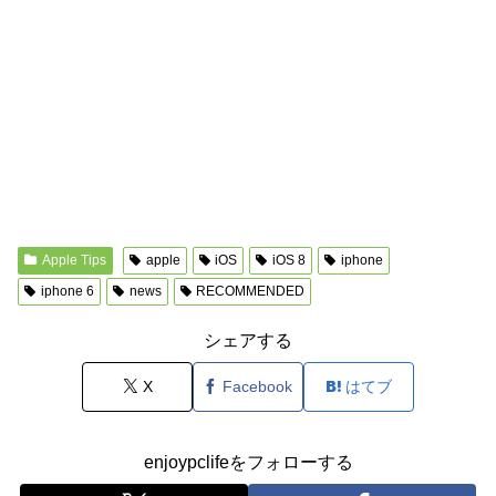
Apple Tips
apple
iOS
iOS 8
iphone
iphone 6
news
RECOMMENDED
シェアする
X
Facebook
はてブ
enjoypclifeをフォローする