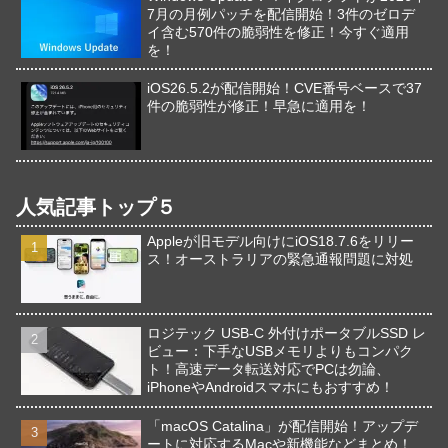
7月の月例パッチを配信開始！3件のゼロデ
イ含む570件の脆弱性を修正！今すぐ適用
を！
iOS26.5.2が配信開始！CVE番号ベースで37
件の脆弱性が修正！早急に適用を！
人気記事トップ５
Appleが旧モデル向けにiOS18.7.6をリリー
ス！オーストラリアの緊急通報問題に対処
ロジテック USB-C 外付けポータブルSSD レ
ビュー：下手なUSBメモリよりもコンパク
ト！高速データ転送対応でPCは勿論、
iPhoneやAndroidスマホにもおすすめ！
「macOS Catalina」が配信開始！アップデ
ートに対応するMacや新機能などまとめ！