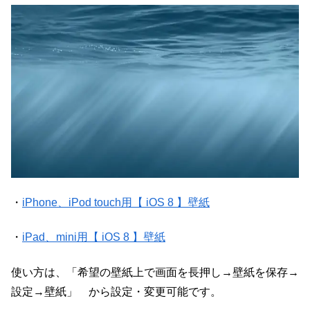
・
iPhone、iPod touch用【 iOS 8 】壁紙
・
iPad、mini用【 iOS 8 】壁紙
使い方は、「希望の壁紙上で画面を長押し→壁紙を保存→
設定→壁紙」 から設定・変更可能です。