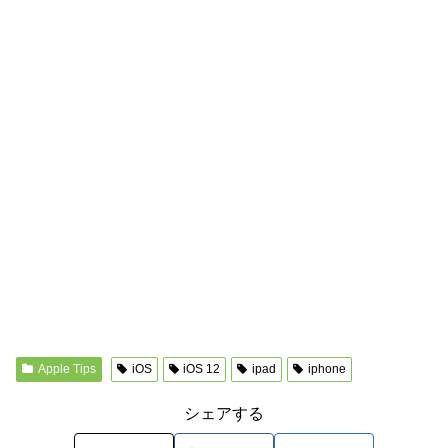
Apple Tips
iOS
iOS 12
ipad
iphone
シェアする