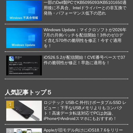
一部のDell製PCでKB5095093/KB5101650適
用後に不具合、Intelドライバーとの非互換で
発熱・パフォーマンス低下の恐れ
Windows Update：マイクロソフトが2026年
7月の月例パッチを配信開始！3件のゼロデ
イ含む570件の脆弱性を修正！今すぐ適用
を！
iOS26.5.2が配信開始！CVE番号ベースで37
件の脆弱性が修正！早急に適用を！
人気記事トップ５
ロジテック USB-C 外付けポータブルSSD レ
ビュー：下手なUSBメモリよりもコンパク
ト！高速データ転送対応でPCは勿論、
iPhoneやAndroidスマホにもおすすめ！
Appleが旧モデル向けにiOS18.7.6をリリー