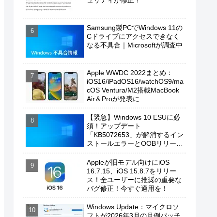
ュリティが修正！
Samsung製PCでWindows 11の
Cドライブにアクセスできなく
なる不具合｜Microsoftが調査中
Apple WWDC 2022まとめ：
iOS16/iPadOS16/watchOS9/ma
cOS Ventura/M2搭載MacBook
Air＆Proが発表に
【緊急】Windows 10 ESUに必
須！アップデート
「KB5072653」が解消するイン
ストールエラーとOOBリリース
の背景
Appleが旧モデル向けにiOS
16.7.15、iOS 15.8.7をリリー
ス！全ユーザーに推奨の重要な
バグ修正！今すぐ適用を！
Windows Update：マイクロソ
フトが2026年3月の月例パッチ