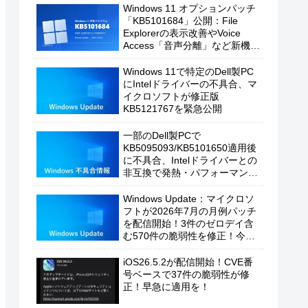
Windows 11 オプションパッチ
「KB5101684」公開：File
Explorerの表示改善やVoice
Access「音声分離」など新機能
を追加
Windows 11で特定のDell製PC
にIntelドライバーの不具合、マ
イクロソフトが修正版
KB5121767を緊急公開
一部のDell製PCで
KB5095093/KB5101650適用後
に不具合、Intelドライバーとの
非互換で発熱・パフォーマンス
低下の恐れ
Windows Update：マイクロソ
フトが2026年7月の月例パッチ
を配信開始！3件のゼロデイ含
む570件の脆弱性を修正！今す
ぐ適用を！
iOS26.5.2が配信開始！CVE番
号ベースで37件の脆弱性が修
正！早急に適用を！