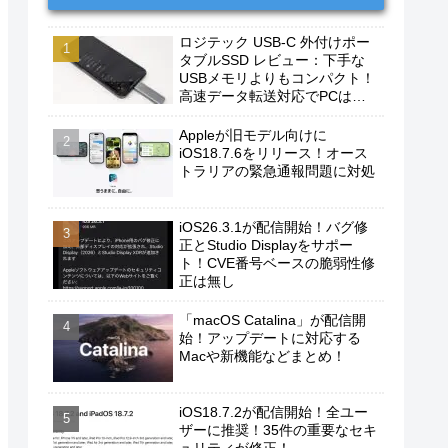
ロジテック USB-C 外付けポー
タブルSSD レビュー：下手な
USBメモリよりもコンパクト！
高速データ転送対応でPCは勿
論、iPhoneやAndroidスマホに
もおすすめ！
Appleが旧モデル向けに
iOS18.7.6をリリース！オース
トラリアの緊急通報問題に対処
iOS26.3.1が配信開始！バグ修
正とStudio Displayをサポー
ト！CVE番号ベースの脆弱性修
正は無し
「macOS Catalina」が配信開
始！アップデートに対応する
Macや新機能などまとめ！
iOS18.7.2が配信開始！全ユー
ザーに推奨！35件の重要なセキ