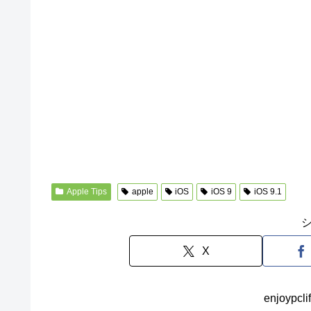
Apple Tips
apple
iOS
iOS 9
iOS 9.1
X
enjoyp