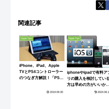
関連記事
Apple Tips
Apple Tips
iPhone、iPad、Apple
TVとPS4コントローラー
iphoneやipadで有料ア
のつなぎ方解説！「PS4
リの購入を検討してい
Remote Play」アプリと
方は早めの方がいいか
の相性は最高！
も。【App Store 値上
2019.09.30
2024.06.
げ】