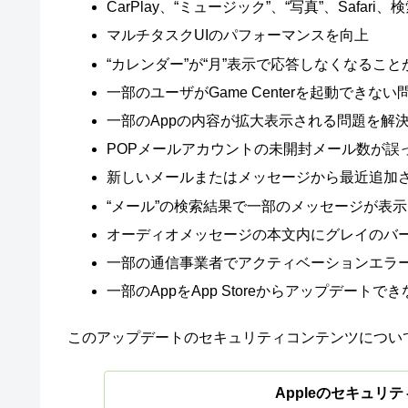
CarPlay、“ミュージック”、“写真”、Safar
マルチタスクUIのパフォーマンスを向上
“カレンダー”が“月”表示で応答しなくなるこ
一部のユーザがGame Centerを起動できな
一部のAppの内容が拡大表示される問題を解
POPメールアカウントの未開封メール数が誤
新しいメールまたはメッセージから最近追加
“メール”の検索結果で一部のメッセージが表
オーディオメッセージの本文内にグレイのバ
一部の通信事業者でアクティベーションエラ
一部のAppをApp Storeからアップデートで
このアップデートのセキュリティコンテンツについて
Appleのセキュリティ