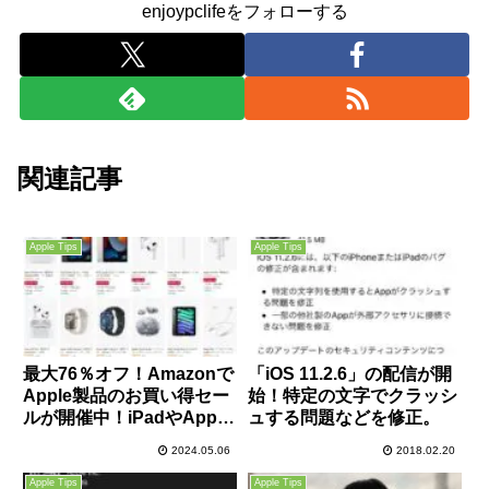
enjoypclifeをフォローする
関連記事
Apple Tips
Apple Tips
最大76％オフ！Amazonで
「iOS 11.2.6」の配信が開
Apple製品のお買い得セー
始！特定の文字でクラッシ
ルが開催中！iPadやApple
ュする問題などを修正。
Watch、AirPods、iMacな
2024.05.06
2018.02.20
どがお買い得！
Apple Tips
Apple Tips