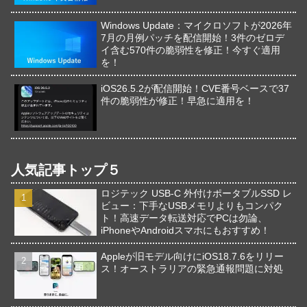
Windows Update：マイクロソフトが2026年
7月の月例パッチを配信開始！3件のゼロデ
イ含む570件の脆弱性を修正！今すぐ適用
を！
iOS26.5.2が配信開始！CVE番号ベースで37
件の脆弱性が修正！早急に適用を！
人気記事トップ５
ロジテック USB-C 外付けポータブルSSD レ
ビュー：下手なUSBメモリよりもコンパク
ト！高速データ転送対応でPCは勿論、
iPhoneやAndroidスマホにもおすすめ！
Appleが旧モデル向けにiOS18.7.6をリリー
ス！オーストラリアの緊急通報問題に対処