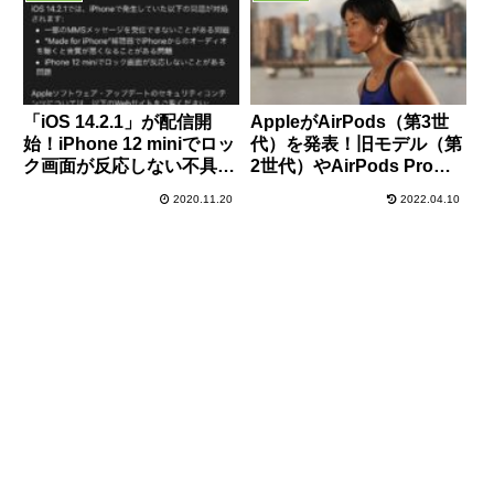
「iOS 14.2.1」が配信開
AppleがAirPods（第3世
始！iPhone 12 miniでロッ
代）を発表！旧モデル（第
ク画面が反応しない不具合
2世代）やAirPods Proと
やMMSメッセージを受信
のスペック・価格比較まと
2020.11.20
2022.04.10
できない問題などが修正の
め！
マイナーアップデート。