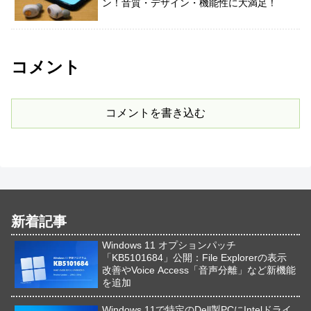
ン！音質・デザイン・機能性に大満足！
コメント
コメントを書き込む
新着記事
Windows 11 オプションパッチ
「KB5101684」公開：File Explorerの表示
改善やVoice Access「音声分離」など新機能
を追加
Windows 11で特定のDell製PCにIntelドライ