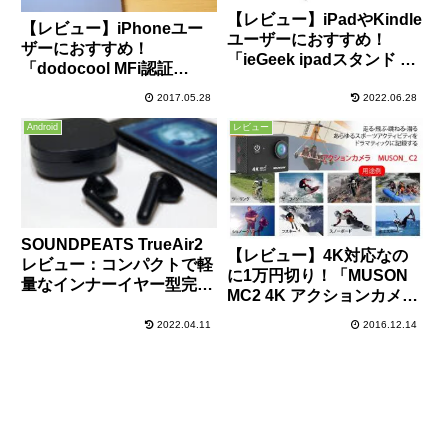
【レビュー】iPadやKindle
【レビュー】iPhoneユー
ユーザーにおすすめ！
ザーにおすすめ！
「ieGeek ipadスタンド 折
「dodocool MFi認証
りたたみ式」があれば、ご
Apple Lightning充電クレ
ろ寝/ながら見が浸ります
2017.05.28
2022.06.28
ードル」は充電だけでな
よ
く、3.5mmオーディオジャ
Android
レビュー
ック付きで音楽も楽しめま
すよ！
SOUNDPEATS TrueAir2
【レビュー】4K対応なの
レビュー：コンパクトで軽
に1万円切り！「MUSON
量なインナーイヤー型完全
MC2 4K アクションカメ
ワイヤレスイヤホン！音質
ラ」は付属品も盛り沢山の
も良好でなかなかおすす
2022.04.11
2016.12.14
コスパに優れたアクション
め！
カム！