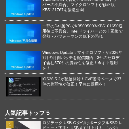
バーの不具合、マイクロソフトが修正版
KB5121767を緊急公開
一部のDell製PCでKB5095093/KB5101650適
用後に不具合、Intelドライバーとの非互換で
発熱・パフォーマンス低下の恐れ
Windows Update：マイクロソフトが2026年
7月の月例パッチを配信開始！3件のゼロデ
イ含む570件の脆弱性を修正！今すぐ適用
を！
iOS26.5.2が配信開始！CVE番号ベースで37
件の脆弱性が修正！早急に適用を！
人気記事トップ５
ロジテック USB-C 外付けポータブルSSD レ
ビュー：下手なUSBメモリよりもコンパク