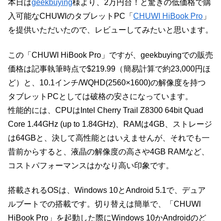
本日は
geekbuying
様より、2万円台！と驚きの低価格で購
入可能なCHUWIのタブレットPC「
CHUWI HiBook Pro
」
を提供いただいたので、レビューしてみたいと思います。
この「CHUWI HiBook Pro」ですが、geekbuyingでの販売
価格は記事執筆時点で$219.99（簡易計算で約23,000円ほ
ど）と、10.1インチ/WQHD(2560×1600)の解像度を持つ
タブレットPCとしては破格の安さになっています。
性能的には、CPUはIntel Cherry Trail Z8300 64bit Quad
Core 1.44GHz (up to 1.84GHz)、RAMは4GB、ストレージ
は64GBと、決して高性能とはいえませんが、それでも一
昔前からすると、液晶の解像度の高さや4GB RAMなど、
コストパフォーマンスはかなり高い印象です。
搭載されるOSは、Windows 10とAndroid 5.1で、デュア
ルブートでの搭載です。切り替えは簡単で、「CHUWI
HiBook Pro」を起動した際にWindows 10かAndroidのど