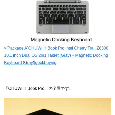
>[Package A]CHUWI HiBook Pro Intel Cherry Trail Z8300
10.1 inch Dual OS 2in1 Tablet (Gray) + Magnetic Docking
Keyboard (Gray)|geekbuying
「CHUWI HiBook Pro」の全景です。