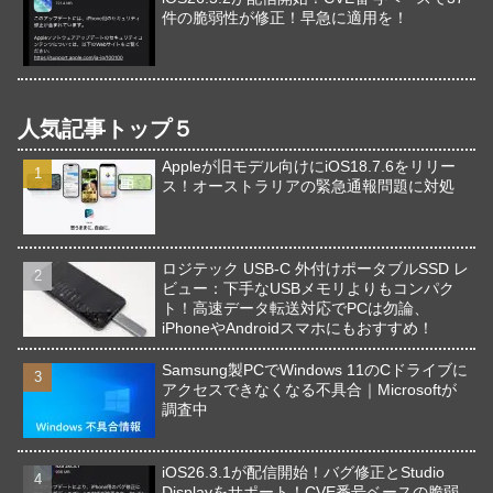
件の脆弱性が修正！早急に適用を！
人気記事トップ５
Appleが旧モデル向けにiOS18.7.6をリリー
ス！オーストラリアの緊急通報問題に対処
ロジテック USB-C 外付けポータブルSSD レ
ビュー：下手なUSBメモリよりもコンパク
ト！高速データ転送対応でPCは勿論、
iPhoneやAndroidスマホにもおすすめ！
Samsung製PCでWindows 11のCドライブに
アクセスできなくなる不具合｜Microsoftが
調査中
iOS26.3.1が配信開始！バグ修正とStudio
Displayをサポート！CVE番号ベースの脆弱