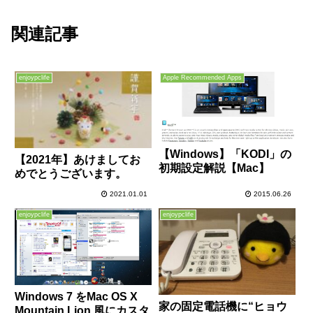
関連記事
enjoypclife
Apple Recommended Apps
【Windows】「KODI」の
【2021年】あけましてお
初期設定解説【Mac】
めでとうございます。
2021.01.01
2015.06.26
enjoypclife
enjoypclife
Windows 7 をMac OS X
家の固定電話機に“ヒョウ
Mountain Lion 風にカスタ