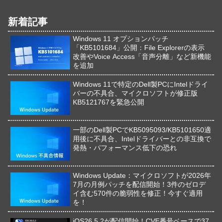
新着記事
Windows 11 オプションパッチ
「KB5101684」公開：File Explorerの表示
改善やVoice Access「音声分離」など新機能
を追加
Windows 11で特定のDell製PCにIntelドライ
バーの不具合、マイクロソフトが修正版
KB5121767を緊急公開
一部のDell製PCでKB5095093/KB5101650適
用後に不具合、Intelドライバーとの非互換で
発熱・パフォーマンス低下の恐れ
Windows Update：マイクロソフトが2026年
7月の月例パッチを配信開始！3件のゼロデ
イ含む570件の脆弱性を修正！今すぐ適用
を！
iOS26.5.2が配信開始！CVE番号ベースで37