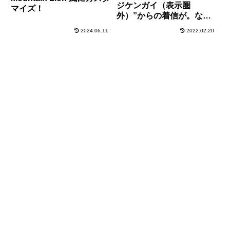
ジケンガイ（表示圏
マイズ！
外）”からの着信が。なん
じゃそれ？と思って調べて
2024.06.11
2022.02.20
みた！