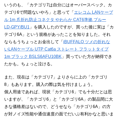
いうのも、「カテゴリ7は自分にはオーバースペック。カ
テゴリ6で問題ないやろ」と思って「
エレコム LANケーブ
ル 1m 爪折れ防止コネクタ やわらか CAT6準拠 ブルー
LD-GPY/BU1
」を購入したのですが、買った後に実は「カ
テゴリ6A」という規格があったことを知りました。それ
ならもうちょっとお金出して「
iBUFFALO ツメの折れな
いLANケーブル UTP Cat6a ストレート フラットタイプ
1m ブラック BSLS6AFU10BK
」買っていた方が納得でき
たかも。ちょっと泣ける。
また、現在は「カテゴリ7」よりさらに上の「カテゴリ
8」もあります。購入の際は気を付けましょう。
個人用途であれば、現状「カテゴリ6」でも十分だとは思
いますが、「カテゴリ6」と「カテゴリ6A」の製品間に大
きな価格差はないので、どうせなら「カテゴリ6A」の方
が対ノイズ性能や通信速度の面でだいぶ有利かなと思いま