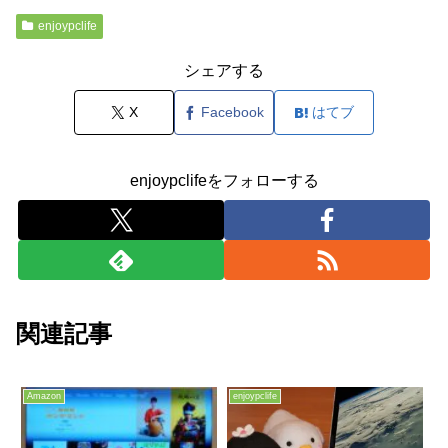
enjoypclife
シェアする
X
Facebook
はてブ
enjoypclifeをフォローする
関連記事
Amazon
enjoypclife