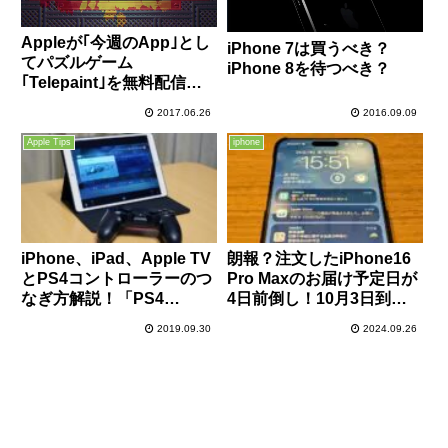
Appleが｢今週のApp｣とし
iPhone 7は買うべき？
てパズルゲーム
iPhone 8を待つべき？
｢Telepaint｣を無料配信
中！
2017.06.26
2016.09.09
Apple Tips
iphone
iPhone、iPad、Apple TV
朗報？注文したiPhone16
とPS4コントローラーのつ
Pro Maxのお届け予定日が
なぎ方解説！「PS4
4日前倒し！10月3日到着
Remote Play」アプリとの
予定が9月27日に！
2019.09.30
2024.09.26
相性は最高！