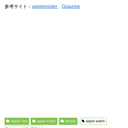
参考サイト：
appleinsider
、
Gigazine
Apple Tips
apple watch
iphone
apple watch