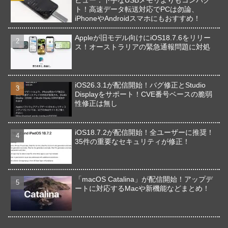
ト！高速データ転送対応でPCは勿論、
iPhoneやAndroidスマホにもおすすめ！
Appleが旧モデル向けにiOS18.7.6をリリー
ス！オーストラリアの緊急通報問題に対処
iOS26.3.1が配信開始！バグ修正とStudio
Displayをサポート！CVE番号ベースの脆弱
性修正は無し
iOS18.7.2が配信開始！全ユーザーに推奨！
35件の重要なセキュリティが修正！
「macOS Catalina」が配信開始！アップデ
ートに対応するMacや新機能などまとめ！