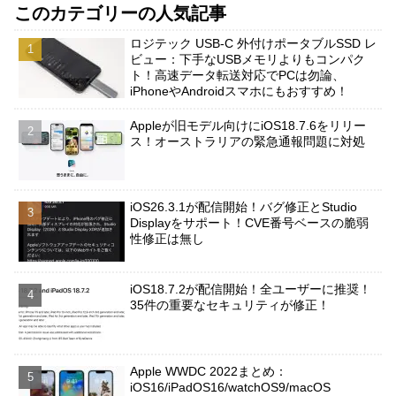
このカテゴリーの人気記事
ロジテック USB-C 外付けポータブルSSD レ
ビュー：下手なUSBメモリよりもコンパク
ト！高速データ転送対応でPCは勿論、
iPhoneやAndroidスマホにもおすすめ！
Appleが旧モデル向けにiOS18.7.6をリリー
ス！オーストラリアの緊急通報問題に対処
iOS26.3.1が配信開始！バグ修正とStudio
Displayをサポート！CVE番号ベースの脆弱
性修正は無し
iOS18.7.2が配信開始！全ユーザーに推奨！
35件の重要なセキュリティが修正！
Apple WWDC 2022まとめ：
iOS16/iPadOS16/watchOS9/macOS