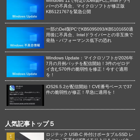
Windows 11で特定のDell製PCにIntelドライ
バーの不具合、マイクロソフトが修正版
KB5121767を緊急公開
一部のDell製PCでKB5095093/KB5101650適
用後に不具合、Intelドライバーとの非互換で
発熱・パフォーマンス低下の恐れ
Windows Update：マイクロソフトが2026年
7月の月例パッチを配信開始！3件のゼロデ
イ含む570件の脆弱性を修正！今すぐ適用
を！
iOS26.5.2が配信開始！CVE番号ベースで37
件の脆弱性が修正！早急に適用を！
人気記事トップ５
ロジテック USB-C 外付けポータブルSSD レ
ビュー：下手なUSBメモリよりもコンパク