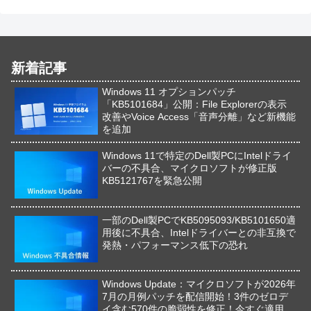
新着記事
Windows 11 オプションパッチ
「KB5101684」公開：File Explorerの表示
改善やVoice Access「音声分離」など新機能
を追加
Windows 11で特定のDell製PCにIntelドライ
バーの不具合、マイクロソフトが修正版
KB5121767を緊急公開
一部のDell製PCでKB5095093/KB5101650適
用後に不具合、Intelドライバーとの非互換で
発熱・パフォーマンス低下の恐れ
Windows Update：マイクロソフトが2026年
7月の月例パッチを配信開始！3件のゼロデ
イ含む570件の脆弱性を修正！今すぐ適用