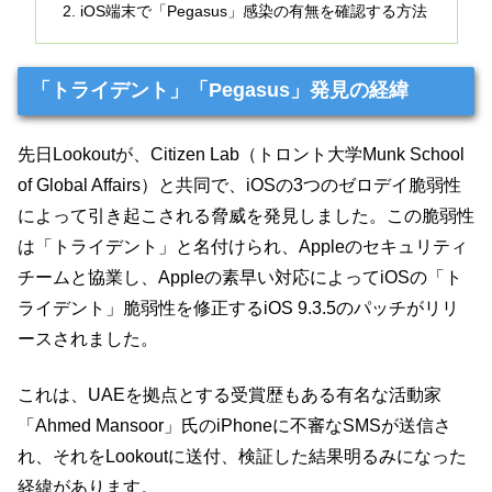
iOS端末で「Pegasus」感染の有無を確認する方法
「トライデント」「Pegasus」発見の経緯
先日Lookoutが、Citizen Lab（トロント大学Munk School
of Global Affairs）と共同で、iOSの3つのゼロデイ脆弱性
によって引き起こされる脅威を発見しました。この脆弱性
は「トライデント」と名付けられ、Appleのセキュリティ
チームと協業し、Appleの素早い対応によってiOSの「ト
ライデント」脆弱性を修正するiOS 9.3.5のパッチがリリ
ースされました。
これは、UAEを拠点とする受賞歴もある有名な活動家
「Ahmed Mansoor」氏のiPhoneに不審なSMSが送信さ
れ、それをLookoutに送付、検証した結果明るみになった
経緯があります。