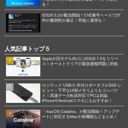
を！
iOS26.5.2が配信開始！CVE番号ベースで37
件の脆弱性が修正！早急に適用を！
人気記事トップ５
Appleが旧モデル向けにiOS18.7.6をリリー
ス！オーストラリアの緊急通報問題に対処
ロジテック USB-C 外付けポータブルSSD レ
ビュー：下手なUSBメモリよりもコンパク
ト！高速データ転送対応でPCは勿論、
iPhoneやAndroidスマホにもおすすめ！
「macOS Catalina」が配信開始！アップデ
ートに対応するMacや新機能などまとめ！