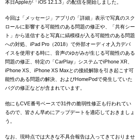
本日Appleが「iOS 12.1.3」の配信を開始しました。
今回は「メッセージ」アプリの「詳細」表示で写真のスク
ロールに影響する可能性のある問題の修正や、「共有シー
ト」から送信すると写真に縞模様が入る可能性のある問題
への対処、iPad Pro（2018）で外部オーディオ入力デバ
イスを使用する時に、音声のゆがみが生じる可能性のある
問題の修正、特定の「CarPlay」システムでiPhone XR、
iPhone XS、iPhone XS Maxとの接続解除を引き起こす可
能性のある問題の解決、およびHomePodで発生していた
バグの修正などが含まれています。
他にもCVE番号ベースで31件の脆弱性修正も行われてい
るので、皆さん早めにアップデートを適応しておきましょ
う。
なお、現時点では大きな不具合報告は入ってきておりませ