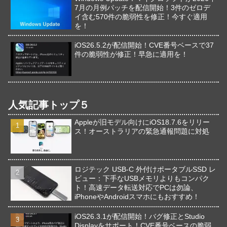
7月の月例パッチを配信開始！3件のゼロデ
イ含む570件の脆弱性を修正！今すぐ適用
を！
iOS26.5.2が配信開始！CVE番号ベースで37
件の脆弱性が修正！早急に適用を！
人気記事トップ５
Appleが旧モデル向けにiOS18.7.6をリリー
ス！オーストラリアの緊急通報問題に対処
ロジテック USB-C 外付けポータブルSSD レ
ビュー：下手なUSBメモリよりもコンパク
ト！高速データ転送対応でPCは勿論、
iPhoneやAndroidスマホにもおすすめ！
iOS26.3.1が配信開始！バグ修正とStudio
Displayをサポート！CVE番号ベースの脆弱