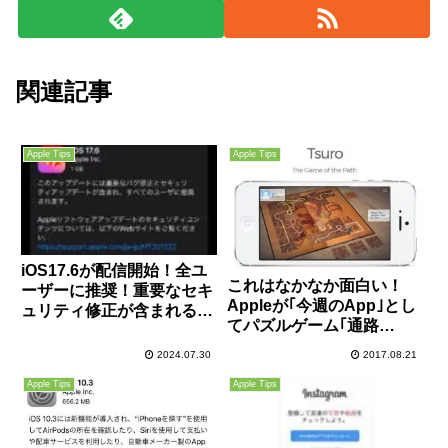
関連記事
Apple Tips
Apple Tips
iOS17.6が配信開始！全ユ
これはなかなか面白い！
ーザーに推奨！重要なセキ
Appleが｢今週のApp｣とし
ュリティ修正が含まれるの
てパズルゲーム｢通路
で早急に適用を！
(Tsuro)｣を無料配信中！
2024.07.30
2017.08.21
Apple Tips
Apple Tips