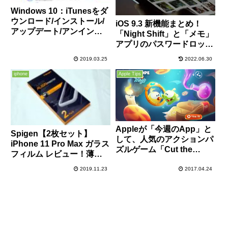
Windows 10：iTunesをダ
ウンロード/インストール/
iOS 9.3 新機能まとめ！
アップデート/アンインス
「Night Shift」と「メモ」
トールする方法解説
アプリのパスワードロック
機能の使い方を解説しま
2019.03.25
2022.06.30
す！
iphone
Apple Tips
Appleが「今週のApp」と
Spigen【2枚セット】
して、人気のアクションパ
iPhone 11 Pro Max ガラス
ズルゲーム「Cut the
フィルム レビュー！薄型
Rope: Magic」を無料配信
ケースとの干渉もなく、ガ
中！
2019.11.23
2017.04.24
イド枠が付くなど至れり尽
くせりな内容に大満足！