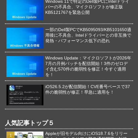
Windows 11で特定のDell製PCにIntelドライ
バーの不具合、マイクロソフトが修正版
KB5121767を緊急公開
一部のDell製PCでKB5095093/KB5101650適
用後に不具合、Intelドライバーとの非互換で
発熱・パフォーマンス低下の恐れ
Windows Update：マイクロソフトが2026年
7月の月例パッチを配信開始！3件のゼロデ
イ含む570件の脆弱性を修正！今すぐ適用
を！
iOS26.5.2が配信開始！CVE番号ベースで37
件の脆弱性が修正！早急に適用を！
人気記事トップ５
Appleが旧モデル向けにiOS18.7.6をリリー