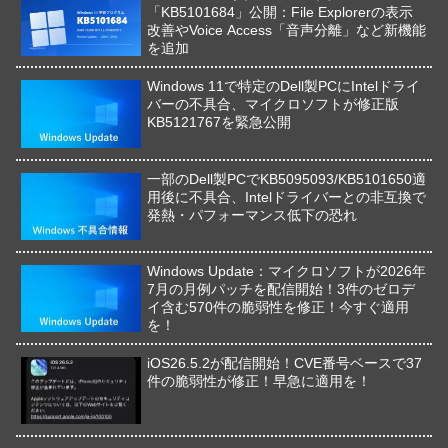
「KB5101684」公開：File Explorerの表示
改善やVoice Access「音声分離」など新機能
を追加
Windows 11で特定のDell製PCにIntelドライ
バーの不具合、マイクロソフトが修正版
KB5121767を緊急公開
一部のDell製PCでKB5095093/KB5101650適
用後に不具合、Intelドライバーとの非互換で
発熱・パフォーマンス低下の恐れ
Windows Update：マイクロソフトが2026年
7月の月例パッチを配信開始！3件のゼロデ
イ含む570件の脆弱性を修正！今すぐ適用
を！
iOS26.5.2が配信開始！CVE番号ベースで37
件の脆弱性が修正！早急に適用を！