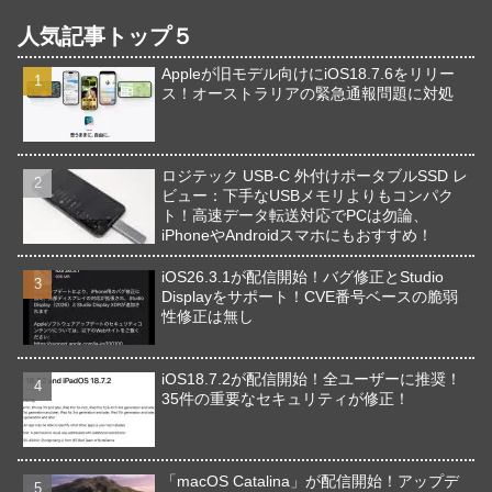
人気記事トップ５
Appleが旧モデル向けにiOS18.7.6をリリー
ス！オーストラリアの緊急通報問題に対処
ロジテック USB-C 外付けポータブルSSD レ
ビュー：下手なUSBメモリよりもコンパク
ト！高速データ転送対応でPCは勿論、
iPhoneやAndroidスマホにもおすすめ！
iOS26.3.1が配信開始！バグ修正とStudio
Displayをサポート！CVE番号ベースの脆弱
性修正は無し
iOS18.7.2が配信開始！全ユーザーに推奨！
35件の重要なセキュリティが修正！
「macOS Catalina」が配信開始！アップデ