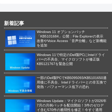
新着記事
Windows 11 オプションパッチ
「KB5101684」公開：File Explorerの表示
改善やVoice Access「音声分離」など新機能
を追加
Windows 11で特定のDell製PCにIntelドライ
バーの不具合、マイクロソフトが修正版
KB5121767を緊急公開
一部のDell製PCでKB5095093/KB5101650適
用後に不具合、Intelドライバーとの非互換で
発熱・パフォーマンス低下の恐れ
Windows Update：マイクロソフトが2026年
7月の月例パッチを配信開始！3件のゼロデ
イ含む570件の脆弱性を修正！今すぐ適用