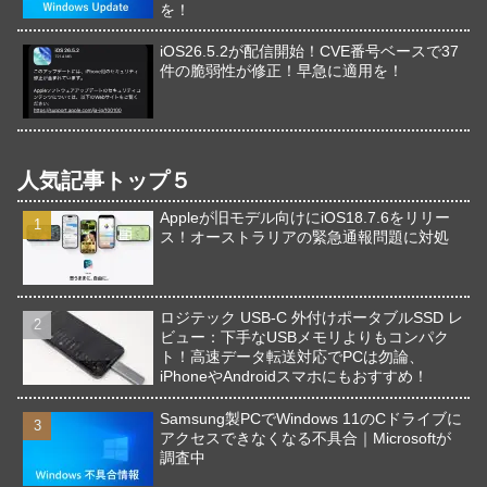
を！
iOS26.5.2が配信開始！CVE番号ベースで37
件の脆弱性が修正！早急に適用を！
人気記事トップ５
Appleが旧モデル向けにiOS18.7.6をリリー
ス！オーストラリアの緊急通報問題に対処
ロジテック USB-C 外付けポータブルSSD レ
ビュー：下手なUSBメモリよりもコンパク
ト！高速データ転送対応でPCは勿論、
iPhoneやAndroidスマホにもおすすめ！
Samsung製PCでWindows 11のCドライブに
アクセスできなくなる不具合｜Microsoftが
調査中