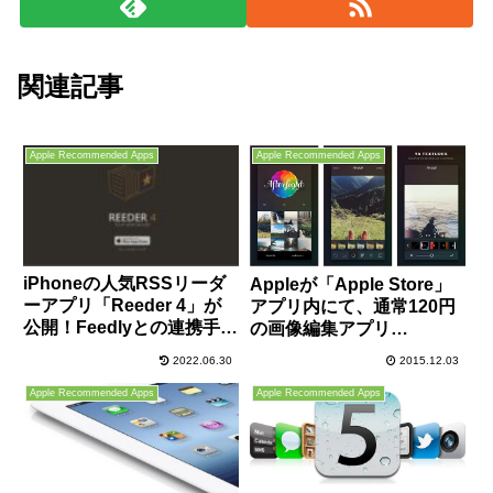
関連記事
Apple Recommended Apps
Apple Recommended Apps
iPhoneの人気RSSリーダ
Appleが「Apple Store」
ーアプリ「Reeder 4」が
アプリ内にて、通常120円
公開！Feedlyとの連携手順
の画像編集アプリ
やおすすめ初期設定など、
「Afterlight」を期間限定
2022.06.30
2015.12.03
基本的な使い方を解説！
無料にて配布中！
Apple Recommended Apps
Apple Recommended Apps