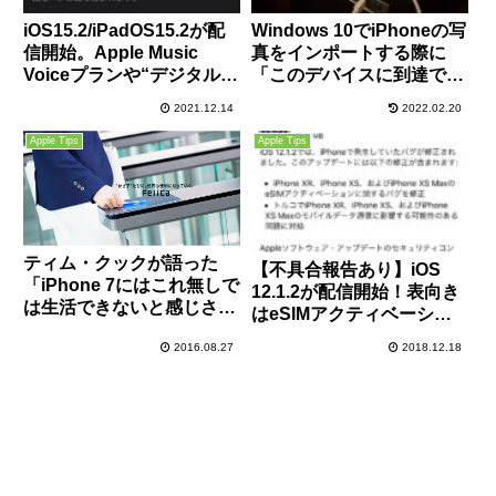
iOS15.2/iPadOS15.2が配
Windows 10でiPhoneの写
信開始。Apple Music
真をインポートする際に
Voiceプランや“デジタル遺
「このデバイスに到達でき
産”機能の追加、不具合や
ません」「システムに接続
2021.12.14
2022.02.20
多数の脆弱性も修正。早め
されたデバイスが機能して
に適用しておきましょう。
いません」のエラーが出て
Apple Tips
Apple Tips
失敗する場合の原因と対処
方法
ティム・クックが語った
【不具合報告あり】iOS
「iPhone 7にはこれ無しで
12.1.2が配信開始！表向き
は生活できないと感じさせ
はeSIMアクティベーショ
る革新的機能を搭載」はお
ンに関するバグ修正、実は
2016.08.27
2018.12.18
サイフケータイ？秋に
Qualcommとの特許訴訟対
Apple Payが日本に上陸
策との噂も。
し、iPhone 7にはFeliCaが
搭載されるとの報道が！