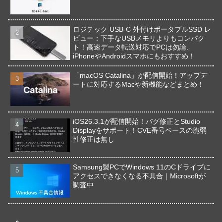
ロジテック USB-C 外付けポータブルSSD レ
ビュー：下手なUSBメモリよりもコンパク
ト！高速データ転送対応でPCは勿論、
iPhoneやAndroidスマホにもおすすめ！
「macOS Catalina」が配信開始！アップデ
ートに対応するMacや新機能などまとめ！
iOS26.3.1が配信開始！バグ修正とStudio
Displayをサポート！CVE番号ベースの脆弱
性修正は無し
Samsung製PCでWindows 11のCドライブに
アクセスできなくなる不具合｜Microsoftが
調査中