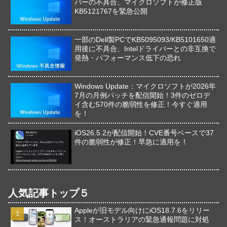
バーの不具合、マイクロソフトが修正版
KB5121767を緊急公開
一部のDell製PCでKB5095093/KB5101650適
用後に不具合、Intelドライバーとの非互換で
発熱・パフォーマンス低下の恐れ
Windows Update：マイクロソフトが2026年
7月の月例パッチを配信開始！3件のゼロデ
イ含む570件の脆弱性を修正！今すぐ適用
を！
iOS26.5.2が配信開始！CVE番号ベースで37
件の脆弱性が修正！早急に適用を！
人気記事トップ５
Appleが旧モデル向けにiOS18.7.6をリリー
ス！オーストラリアの緊急通報問題に対処