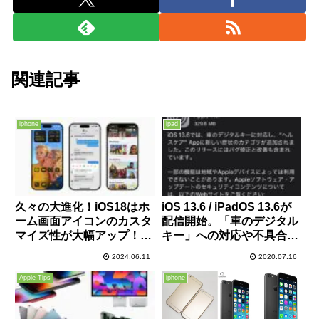
関連記事
iphone
ipad
久々の大進化！iOS18はホ
iOS 13.6 / iPadOS 13.6が
ーム画面アイコンのカスタ
配信開始。「車のデジタル
マイズ性が大幅アップ！コ
キー」への対応や不具合修
ントロールセンターもアッ
正など。個人的にはキーボ
2024.06.11
2020.07.16
プデート！パスワードアプ
ードの切り替えが直って嬉
リにも超期待！
しい。
Apple Tips
iphone