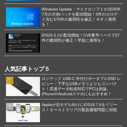
Windows Update：マイクロソフトが2026年
7月の月例パッチを配信開始！3件のゼロデ
イ含む570件の脆弱性を修正！今すぐ適用
を！
iOS26.5.2が配信開始！CVE番号ベースで37
件の脆弱性が修正！早急に適用を！
人気記事トップ５
ロジテック USB-C 外付けポータブルSSD レ
ビュー：下手なUSBメモリよりもコンパク
ト！高速データ転送対応でPCは勿論、
iPhoneやAndroidスマホにもおすすめ！
Appleが旧モデル向けにiOS18.7.6をリリー
ス！オーストラリアの緊急通報問題に対処