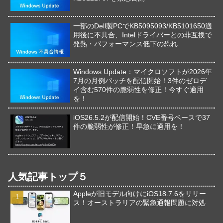
一部のDell製PCでKB5095093/KB5101650適
用後に不具合、Intelドライバーとの非互換で
発熱・パフォーマンス低下の恐れ
Windows Update：マイクロソフトが2026年
7月の月例パッチを配信開始！3件のゼロデ
イ含む570件の脆弱性を修正！今すぐ適用
を！
iOS26.5.2が配信開始！CVE番号ベースで37
件の脆弱性が修正！早急に適用を！
人気記事トップ５
Appleが旧モデル向けにiOS18.7.6をリリー
ス！オーストラリアの緊急通報問題に対処