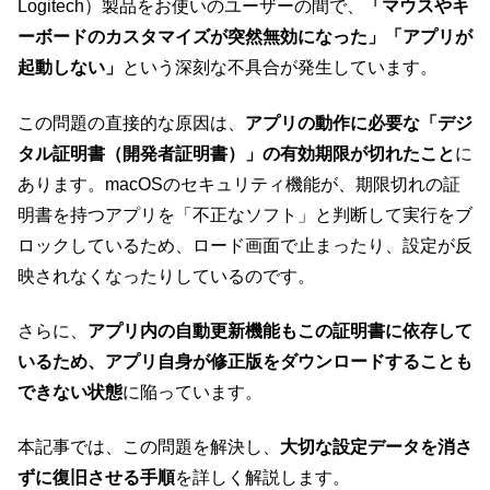
Logitech）製品をお使いのユーザーの間で、
「マウスやキ
ーボードのカスタマイズが突然無効になった」「アプリが
起動しない」
という深刻な不具合が発生しています。
この問題の直接的な原因は、
アプリの動作に必要な「デジ
タル証明書（開発者証明書）」の有効期限が切れたこと
に
あります。macOSのセキュリティ機能が、期限切れの証
明書を持つアプリを「不正なソフト」と判断して実行をブ
ロックしているため、ロード画面で止まったり、設定が反
映されなくなったりしているのです。
さらに、
アプリ内の自動更新機能もこの証明書に依存して
いるため、アプリ自身が修正版をダウンロードすることも
できない状態
に陥っています。
本記事では、この問題を解決し、
大切な設定データを消さ
ずに復旧させる手順
を詳しく解説します。