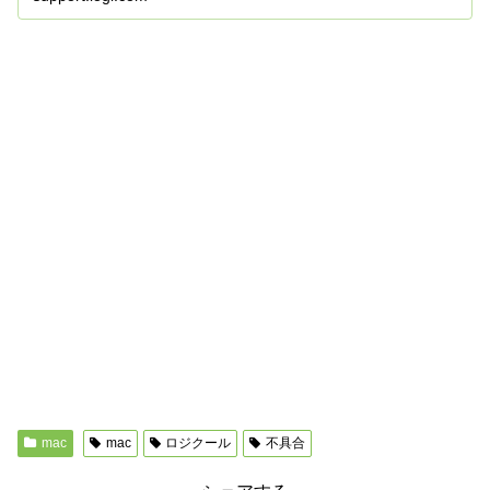
mac
mac
ロジクール
不具合