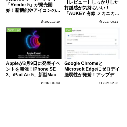
【レビュー】しっかりした
「Reeder 5」が発売開
打鍵感が気持ちいい！
始！新機能やアイコンの変
「AUKEY 有線 メカニカル
更方法、Reeder 4からの
ゲーミングキーボード KM-
引継ぎ方法をご紹介！
2020.10.19
2017.06.11
G6」は104/青軸採用の高
品質なキーボード！
Apple Tips
mac
Appleが3月9日に発表イベ
Google Chromeと
ントを開催！iPhone SE
Microsoft Edgeにゼロデイ
3、iPad Air 5、新型Macな
脆弱性が発覚！アップデー
どが登場の噂
トが配信済みなので気にな
2022.03.03
2021.02.08
る方は手動で更新確認を！