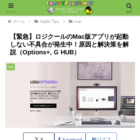
メニュー
検索
ホーム
Apple Tips
mac
【緊急】ロジクールのMac版アプリが起動
しない不具合が発生中！原因と解決策を解
説（Options+, G HUB）
mac
X
Facebook
はてブ