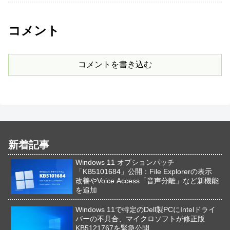
コメント
コメントを書き込む
新着記事
Windows 11 オプションパッチ
「KB5101684」公開：File Explorerの表示
改善やVoice Access「音声分離」など新機能
を追加
Windows 11で特定のDell製PCにIntelドライ
バーの不具合、マイクロソフトが修正版
KB5121767を緊急公開