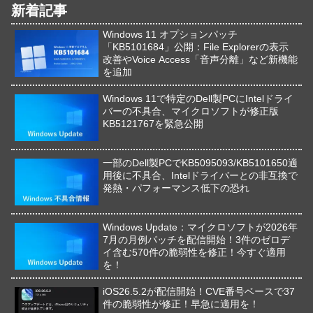
新着記事
Windows 11 オプションパッチ
「KB5101684」公開：File Explorerの表示
改善やVoice Access「音声分離」など新機能
を追加
Windows 11で特定のDell製PCにIntelドライ
バーの不具合、マイクロソフトが修正版
KB5121767を緊急公開
一部のDell製PCでKB5095093/KB5101650適
用後に不具合、Intelドライバーとの非互換で
発熱・パフォーマンス低下の恐れ
Windows Update：マイクロソフトが2026年
7月の月例パッチを配信開始！3件のゼロデ
イ含む570件の脆弱性を修正！今すぐ適用
を！
iOS26.5.2が配信開始！CVE番号ベースで37
件の脆弱性が修正！早急に適用を！