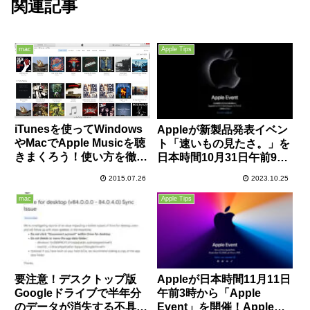
関連記事
mac
Apple Tips
iTunesを使ってWindows
Appleが新製品発表イベン
やMacでApple Musicを聴
ト「速いもの見たさ。」を
きまくろう！使い方を徹底
日本時間10月31日午前9時
解説！
から開催！M3搭載Macが
2015.07.26
2023.10.25
発表か
mac
Apple Tips
要注意！デスクトップ版
Appleが日本時間11月11日
Googleドライブで半年分
午前3時から「Apple
のデータが消失する不具合
Event」を開催！Apple