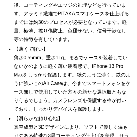
後、コーティングやエッジの処理などを行っていま
す。アラミド繊維でPITAKAスマホケースを仕上げる
までには約30のプロセスが必要となっています。軽
量、極薄、擦り傷防止、色褪せない、信号干渉なし
等の特徴を有しています。
【薄くて軽い】
薄さ0.55mm、重さ11g。まるでケースを装着してい
ないかのように軽く薄い装着感で、iPhone 13 Pro
Maxをしっかり保護します。紙のように薄く、鉄のよ
うに強いこのAir Caseは、今までスマートフォンをケ
ース無しで使用していた方々の新たな選択肢ともな
りうるでしょう。カメラレンズを保護する枠が付い
ており、しっかりデバイスを保護します。
【滑らかな触り心地】
真空成型と3Dデザインにより、ソフトで優しく温も
りのある特殊な3層コーティング仕上げを実現。サラ