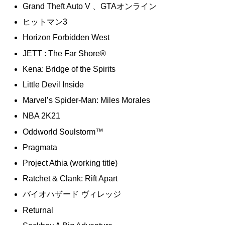
Grand Theft Auto V 、GTAオンライン
ヒットマン3
Horizon Forbidden West
JETT : The Far Shore®
Kena: Bridge of the Spirits
Little Devil Inside
Marvel’s Spider-Man: Miles Morales
NBA 2K21
Oddworld Soulstorm™
Pragmata
Project Athia (working title)
Ratchet & Clank: Rift Apart
バイオハザード ヴィレッジ
Returnal