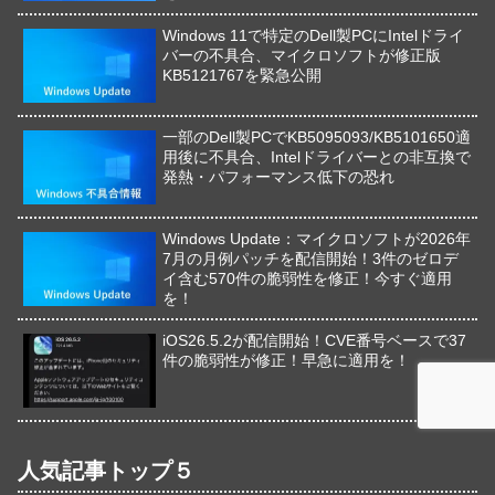
Windows 11で特定のDell製PCにIntelドライ
バーの不具合、マイクロソフトが修正版
KB5121767を緊急公開
一部のDell製PCでKB5095093/KB5101650適
用後に不具合、Intelドライバーとの非互換で
発熱・パフォーマンス低下の恐れ
Windows Update：マイクロソフトが2026年
7月の月例パッチを配信開始！3件のゼロデ
イ含む570件の脆弱性を修正！今すぐ適用
を！
iOS26.5.2が配信開始！CVE番号ベースで37
件の脆弱性が修正！早急に適用を！
人気記事トップ５