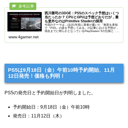
西川善司の3DGE：PS5のスペック予想はいくつ
当たったか？ CPUとGPUは予想どおりだが，最
も意外なのはPrimitive Shaderの採用
今回のテーマは，ほぼ1年前に筆者が書いた「無茶を承知
で『PS5』の姿を予想してみる」の記事における予想が，
現在までに明らかとなっているPlayStation 5の仕様と，ど
れくらい合っていたかを調べ…
www.4gamer.net
PS5は9月18日（金）午前10時予約開始、11月
12日発売！価格も判明！
PS5の発売日と予約開始日が判明しました。
予約開始日：9月18日（金）午前10時
発売日：11月12日（木）