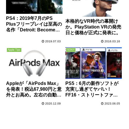
PS4：2019年7月のPS
本格的なVR時代の幕開け
Plusフリープレイは至高の
か。PlayStation VRの発売
名作「Detroit: Become
日と価格が正式に発表に。
Human」！本当に今すぐ
遊んでほしい！泣けるぞ！
2019.07.03
2016.03.16
Apple Tips
SONY
Appleが「AirPods Max」
PS5：6月の新作ソフトが
を発表！税込67,980円と意
充実し過ぎてヤバい！
外とお高め。左右の自動認
FF16・ストリートファイ
識機能は無く一部除外され
ター6・ディアブロ4・F1
2020.12.09
2023.06.05
た可能性も？実質半額の
23のどれを買うか悩む～
SONY「WH-1000XM4」も
話題に。