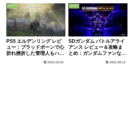
【イリュージョンコネク
方法など～
ト】
SONY
SONY
PS5 エルデンリング レビ
SDガンダム バトルアライ
ュー：ブラッドボーンで心
アンス レビュー＆攻略ま
折れ挫折した管理人もハマ
とめ：ガンダムファンなら
った！死にゲーと理解して
ハマる！個人的には神ゲ
2022.03.03
2022.09.12
いれば傑作！
ー！おすすめ最強機体など
もご紹介！