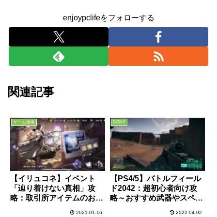
enjoypclifeをフォローする
関連記事
ゲーム攻略
SONY
【イリュコネ】イベント
【PS4/5】バトルフィール
「辿り着けない真相」攻
ド2042：超初心者向け攻
略：取引所アイテムのお得
略～おすすめ武器やスペシ
な交換タイミングまとめ
ャリスト、XP経験値稼ぎ
2021.01.16
2022.04.02