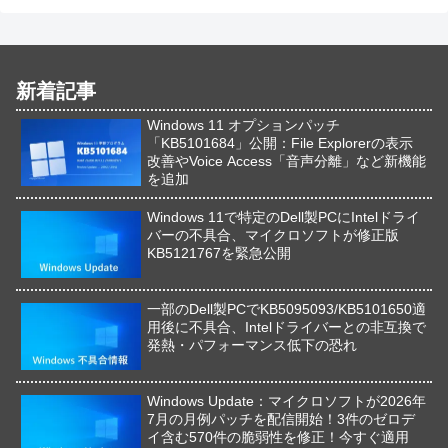
新着記事
Windows 11 オプションパッチ
「KB5101684」公開：File Explorerの表示
改善やVoice Access「音声分離」など新機能
を追加
Windows 11で特定のDell製PCにIntelドライ
バーの不具合、マイクロソフトが修正版
KB5121767を緊急公開
一部のDell製PCでKB5095093/KB5101650適
用後に不具合、Intelドライバーとの非互換で
発熱・パフォーマンス低下の恐れ
Windows Update：マイクロソフトが2026年
7月の月例パッチを配信開始！3件のゼロデ
イ含む570件の脆弱性を修正！今すぐ適用