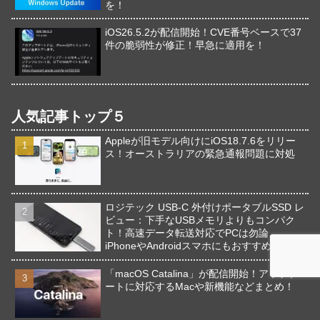
を！
iOS26.5.2が配信開始！CVE番号ベースで37
件の脆弱性が修正！早急に適用を！
人気記事トップ５
Appleが旧モデル向けにiOS18.7.6をリリー
ス！オーストラリアの緊急通報問題に対処
ロジテック USB-C 外付けポータブルSSD レ
ビュー：下手なUSBメモリよりもコンパク
ト！高速データ転送対応でPCは勿論、
iPhoneやAndroidスマホにもおすすめ！
「macOS Catalina」が配信開始！アップデ
ートに対応するMacや新機能などまとめ！