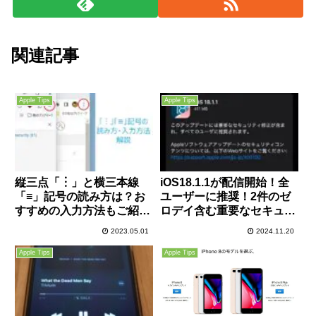
関連記事
Apple Tips
Apple Tips
縦三点「︙」と横三本線
iOS18.1.1が配信開始！全
「≡」記号の読み方は？お
ユーザーに推奨！2件のゼ
すすめの入力方法もご紹
ロデイ含む重要なセキュリ
介！
ティ修正が含まれるので今
2023.05.01
2024.11.20
すぐ適用を！
Apple Tips
Apple Tips