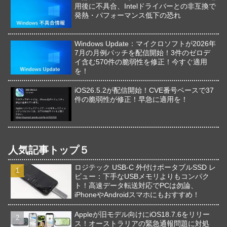
用後に不具合、Intelドライバーとの非互換で
発熱・パフォーマンス低下の恐れ
Windows Update：マイクロソフトが2026年
7月の月例パッチを配信開始！3件のゼロデ
イ含む570件の脆弱性を修正！今すぐ適用
を！
iOS26.5.2が配信開始！CVE番号ベースで37
件の脆弱性が修正！早急に適用を！
人気記事トップ５
ロジテック USB-C 外付けポータブルSSD レ
ビュー：下手なUSBメモリよりもコンパク
ト！高速データ転送対応でPCは勿論、
iPhoneやAndroidスマホにもおすすめ！
Appleが旧モデル向けにiOS18.7.6をリリー
ス！オーストラリアの緊急通報問題に対処