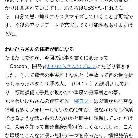
かり用意されていますし、ある程度CSSがいじれるな
ら、自分で思い通りにカスタマイズしていくことは可能で
す。今後のアップデートで充実してく可能性もありますけ
どね。
わいひらさんの体調が気になる
たまたまですが、今回の記事を書くにあたって
「Cocoon」開発者
わいひらさんのプロフ
にたどり着きま
した。そこで驚愕の事実が！なんと【事故って首の骨を折
っちゃったネタキリ系の人。（C4-5）】と説明されてお
り、頸髄損傷で手足が動かない重度の身障者との事。
元々わいひらさんの運営する「
寝ログ
」は以前から有益な
情報も多くフォローしていたのですが、寝ながらでも作業
できるような緩い系の人なのかと勝手に想像していただけ
に、真実を知って自分自身が恥ずかしくなりました。こん
な環境でこんなに凄い無料テーマを作ったり、情報発信を