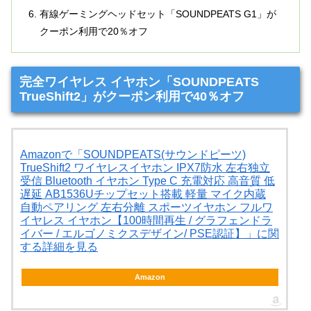
有線ゲーミングヘッドセット「SOUNDPEATS G1」が
クーポン利用で20％オフ
完全ワイヤレス イヤホン「SOUNDPEATS
TrueShift2」がクーポン利用で40％オフ
Amazonで「SOUNDPEATS(サウンドピーツ)
TrueShift2 ワイヤレスイヤホン IPX7防水 左右独立
受信 Bluetooth イヤホン Type C 充電対応 高音質 低
遅延 AB1536Uチップセット搭載 軽量 マイク内蔵
自動ペアリング 左右分離 スポーツイヤホン フルワ
イヤレス イヤホン【100時間再生 / グラフェンドラ
イバー / エルゴノミクスデザイン/ PSE認証】」に関
する詳細を見る
Amazon