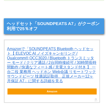
ヘッドセット「SOUNDPEATS A7」がクーポン
利用で25％オフ
Amazonで「SOUNDPEATS Bluetooth ヘッドセッ
ト【 ELEVOC AI ノイズキャンセリング /
Qualcomm® QCC3020 / Bluetooth トランスミッタ
ー モード / クリア通話 / 2台同時接続可 / 30時間長時
間動作 / 快適なフィート感 / 充電スタンド付き 】 一
台二役 業務用 ヘッドホン Web会議 リモートワック
サウンドピーツ 技適認証取得、正規メーカー12ヶ
月保証 A7」に関する詳細を見る
Amazon