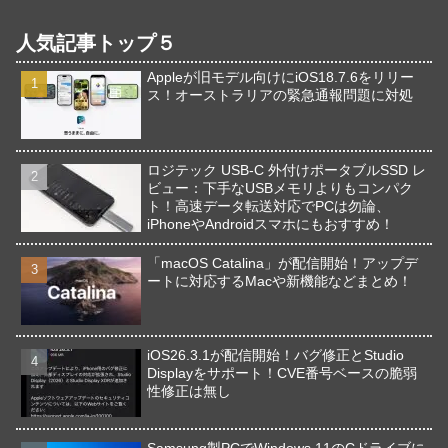
人気記事トップ５
Appleが旧モデル向けにiOS18.7.6をリリー
ス！オーストラリアの緊急通報問題に対処
ロジテック USB-C 外付けポータブルSSD レ
ビュー：下手なUSBメモリよりもコンパク
ト！高速データ転送対応でPCは勿論、
iPhoneやAndroidスマホにもおすすめ！
「macOS Catalina」が配信開始！アップデ
ートに対応するMacや新機能などまとめ！
iOS26.3.1が配信開始！バグ修正とStudio
Displayをサポート！CVE番号ベースの脆弱
性修正は無し
Samsung製PCでWindows 11のCドライブに