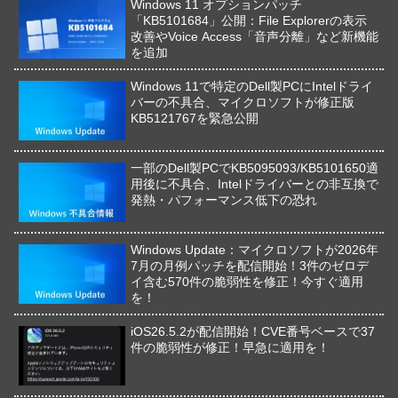
Windows 11 オプションパッチ
「KB5101684」公開：File Explorerの表示
改善やVoice Access「音声分離」など新機能
を追加
Windows 11で特定のDell製PCにIntelドライ
バーの不具合、マイクロソフトが修正版
KB5121767を緊急公開
一部のDell製PCでKB5095093/KB5101650適
用後に不具合、Intelドライバーとの非互換で
発熱・パフォーマンス低下の恐れ
Windows Update：マイクロソフトが2026年
7月の月例パッチを配信開始！3件のゼロデ
イ含む570件の脆弱性を修正！今すぐ適用
を！
iOS26.5.2が配信開始！CVE番号ベースで37
件の脆弱性が修正！早急に適用を！