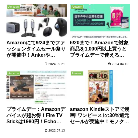
Amazon
Amazon
Amazonにて9/24までファ
6/20まで！Amazonで対象
ッションタイムセール祭り
商品を1,000円以上買うと
が開催中！Ankerや
プライムデーで使える
UGREENの充電器なども
1,000円OFFクーポンが貰
2024.09.21
2024.04.10
セール中なのでiPhone16
える！2,000円以下のUSB
ユーザーも要チェック！ポ
メモリやmicroSDカードな
Amazon
Amazon
イントアップキャンペーン
どがおすすめ！
もあります！
プライムデー：Amazonデ
amazon Kindleストアで漫
バイスが超お得！Fire TV
画｢ワンピース｣の30%還元
Stickは1980円！Echo
セールが実施中！モノクロ
Show 5は初購入なら2980
版は102巻、カラー版は98
2022.07.13
円！さらに+4.5％ポイント
巻までが対象