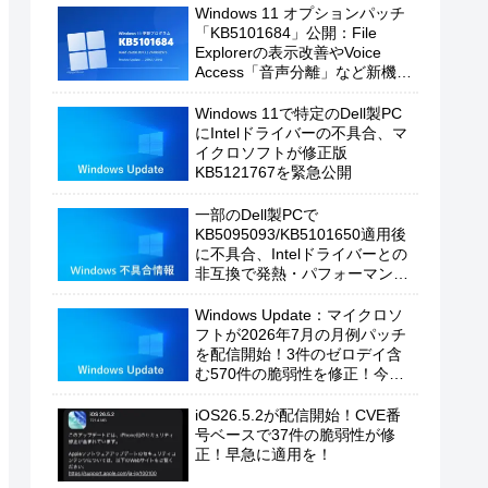
Windows 11 オプションパッチ
「KB5101684」公開：File
Explorerの表示改善やVoice
Access「音声分離」など新機能
を追加
Windows 11で特定のDell製PC
にIntelドライバーの不具合、マ
イクロソフトが修正版
KB5121767を緊急公開
一部のDell製PCで
KB5095093/KB5101650適用後
に不具合、Intelドライバーとの
非互換で発熱・パフォーマンス
低下の恐れ
Windows Update：マイクロソ
フトが2026年7月の月例パッチ
を配信開始！3件のゼロデイ含
む570件の脆弱性を修正！今す
ぐ適用を！
iOS26.5.2が配信開始！CVE番
号ベースで37件の脆弱性が修
正！早急に適用を！