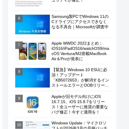
ュリティが修正！
Samsung製PCでWindows 11の
Cドライブにアクセスできなく
なる不具合｜Microsoftが調査中
Apple WWDC 2022まとめ：
iOS16/iPadOS16/watchOS9/ma
cOS Ventura/M2搭載MacBook
Air＆Proが発表に
【緊急】Windows 10 ESUに必
須！アップデート
「KB5072653」が解消するイン
ストールエラーとOOBリリース
の背景
Appleが旧モデル向けにiOS
16.7.15、iOS 15.8.7をリリー
ス！全ユーザーに推奨の重要な
バグ修正！今すぐ適用を！
Windows Update：マイクロソ
フトが2026年3月の月例パッチ