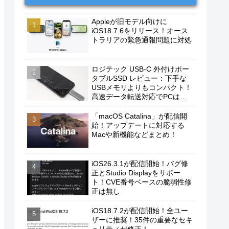
Appleが旧モデル向けに
iOS18.7.6をリリース！オース
トラリアの緊急通報問題に対処
ロジテック USB-C 外付けポー
タブルSSD レビュー：下手な
USBメモリよりもコンパクト！
高速データ転送対応でPCは勿
論、iPhoneやAndroidスマホに
もおすすめ！
「macOS Catalina」が配信開
始！アップデートに対応する
Macや新機能などまとめ！
iOS26.3.1が配信開始！バグ修
正とStudio Displayをサポー
ト！CVE番号ベースの脆弱性修
正は無し
iOS18.7.2が配信開始！全ユー
ザーに推奨！35件の重要なセキ