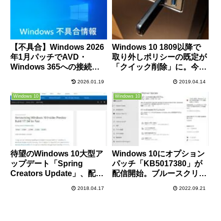
【不具合】Windows 2026
Windows 10 1809以降で
年1月パッチでAVD・
取り外しポリシーの既定が
Windows 365への接続障
「クイック削除」に。今後
害が発生中、回避策あり
はいきなりUSBメモリ引っ
2026.01.19
2019.04.14
こ抜いてもOKかも。
Windows 10
Windows 10
待望のWindows 10大型ア
Windows 10にオプション
ップデート「Spring
パッチ「KB5017380」が
Creators Update」、配信
配信開始。ブルースクリー
直前のバグ発見で配信延期
ンに繋がるエラーの修正や
2018.04.17
2022.09.21
か。
IMEの不具合改善、ニュー
スと関心事項の新機能な
ど。必要に応じてインスト