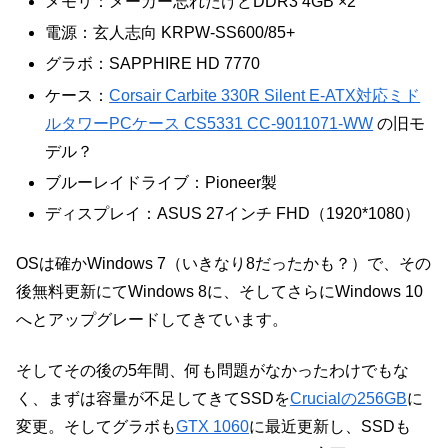
メモリ：メーカー忘れたけどDDR3 4GB ×2
電源：玄人志向 KRPW-SS600/85+
グラボ：SAPPHIRE HD 7770
ケース：
Corsair Carbite 330R Silent E-ATX対応ミド
ルタワーPCケース CS5331 CC-9011071-WW
の旧モ
デル？
ブルーレイドライブ：Pioneer製
ディスプレイ：ASUS 27インチ FHD（1920*1080）
OSは確かWindows 7（いきなり8だったかも？）で、その
後無料更新にてWindows 8に、そしてさらにWindows 10
へとアップグレードしてきています。
そしてその後の5年間、何も問題がなかったわけでもな
く、まずは容量が不足してきてSSDを
Crucialの256GB
に
変更。そしてグラボも
GTX 1060
に最近更新し、SSDも