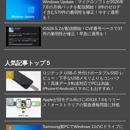
Windows Update：マイクロソフトが2026年
7月の月例パッチを配信開始！3件のゼロデ
イ含む570件の脆弱性を修正！今すぐ適用
を！
iOS26.5.2が配信開始！CVE番号ベースで37
件の脆弱性が修正！早急に適用を！
人気記事トップ５
ロジテック USB-C 外付けポータブルSSD レ
ビュー：下手なUSBメモリよりもコンパク
ト！高速データ転送対応でPCは勿論、
iPhoneやAndroidスマホにもおすすめ！
Appleが旧モデル向けにiOS18.7.6をリリー
ス！オーストラリアの緊急通報問題に対処
Samsung製PCでWindows 11のCドライブに