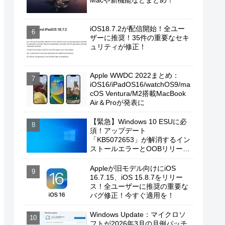
Macや新機能などまとめ！
iOS18.7.2が配信開始！全ユー
ザーに推奨！35件の重要なセキ
ュリティが修正！
Apple WWDC 2022まとめ：
iOS16/iPadOS16/watchOS9/ma
cOS Ventura/M2搭載MacBook
Air＆Proが発表に
【緊急】Windows 10 ESUに必
須！アップデート
「KB5072653」が解消するイン
ストールエラーとOOBリリース
の背景
Appleが旧モデル向けにiOS
16.7.15、iOS 15.8.7をリリー
ス！全ユーザーに推奨の重要な
バグ修正！今すぐ適用を！
Windows Update：マイクロソ
フトが2026年3月の月例パッチ