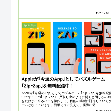
2017.06.
Apple Tips
Appleが｢今週のApp｣としてパズルゲーム
｢ZipｰZap｣を無料配信中！
Appleが｢今週のApp｣としてパズルゲーム｢ZipｰZap｣を無料配
中です！この｢ZipｰZap｣、尺取り虫のように開くと閉じるの動
きだけが出来るバーを操作して、目的の場所に誘導していく
ームとなっています。簡単そうに見えて、実際に遊...