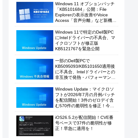
Windows 11 オプションパッチ
「KB5101684」公開：File
Explorerの表示改善やVoice
Access「音声分離」など新機能
を追加
Windows 11で特定のDell製PC
にIntelドライバーの不具合、マ
イクロソフトが修正版
KB5121767を緊急公開
一部のDell製PCで
KB5095093/KB5101650適用後
に不具合、Intelドライバーとの
非互換で発熱・パフォーマンス
低下の恐れ
Windows Update：マイクロソ
フトが2026年7月の月例パッチ
を配信開始！3件のゼロデイ含
む570件の脆弱性を修正！今す
ぐ適用を！
iOS26.5.2が配信開始！CVE番
号ベースで37件の脆弱性が修
正！早急に適用を！