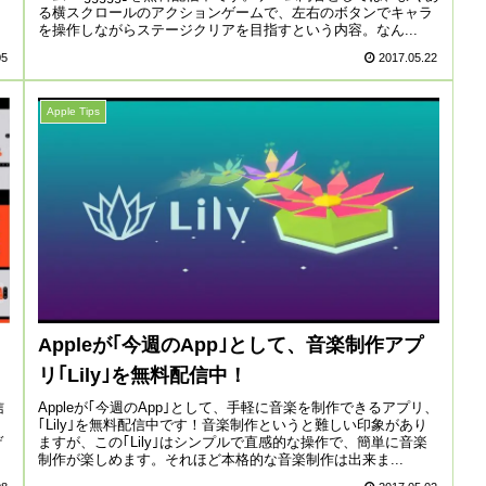
る横スクロールのアクションゲームで、左右のボタンでキャラ
を操作しながらステージクリアを目指すという内容。なん...
05
2017.05.22
Apple Tips
Appleが｢今週のApp｣として、音楽制作アプ
リ｢Lily｣を無料配信中！
Appleが｢今週のApp｣として、手軽に音楽を制作できるアプリ、
信
｢Lily｣を無料配信中です！音楽制作というと難しい印象があり
ますが、この｢Lily｣はシンプルで直感的な操作で、簡単に音楽
ゲ
制作が楽しめます。それほど本格的な音楽制作は出来ま...