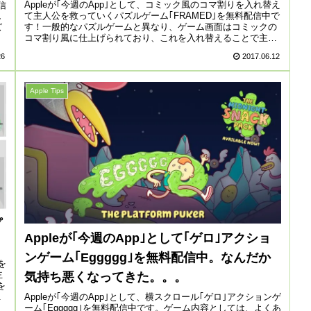
Appleが｢今週のApp｣として、コミック風のコマ割りを入れ替え
信
て主人公を救っていくパズルゲーム｢FRAMED｣を無料配信中で
し
す！一般的なパズルゲームと異なり、ゲーム画面はコミックの
ズ
コマ割り風に仕上げられており、これを入れ替えることで主
人...
26
2017.06.12
Apple Tips
プ
Appleが｢今週のApp｣として｢ゲロ｣アクショ
ンゲーム｢Eggggg｣を無料配信中。なんだか
を
主
気持ち悪くなってきた。。。
を
Appleが｢今週のApp｣として、横スクロール｢ゲロ｣アクションゲ
.
ーム｢Eggggg｣を無料配信中です。ゲーム内容としては、よくあ