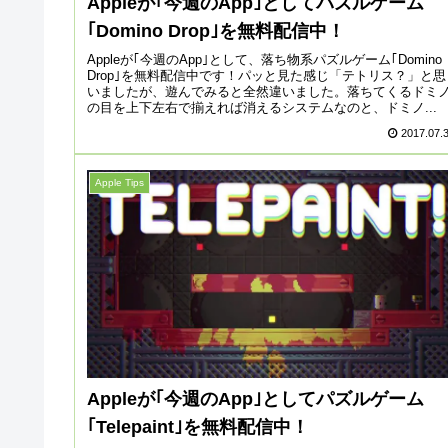
Appleが｢今週のApp｣としてパズルゲーム
｢Domino Drop｣を無料配信中！
Appleが｢今週のApp｣として、落ち物系パズルゲーム｢Domino
Drop｣を無料配信中です！パッと見た感じ「テトリス？」と思
いましたが、遊んでみると全然違いました。落ちてくるドミ
の目を上下左右で揃えれば消えるシステムなのと、ドミノ...
2017.07.
Apple Tips
Appleが｢今週のApp｣としてパズルゲーム
｢Telepaint｣を無料配信中！