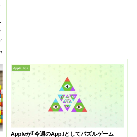
ェ
し
ッ
ッ
07
Apple Tips
Appleが｢今週のApp｣としてパズルゲーム