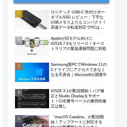
ロジテック USB-C 外付けポー
タブルSSD レビュー：下手な
USBメモリよりもコンパクト！
高速データ転送対応でPCは勿
論、iPhoneやAndroidスマホに
もおすすめ！
Appleが旧モデル向けに
iOS18.7.6をリリース！オース
トラリアの緊急通報問題に対処
Samsung製PCでWindows 11の
Cドライブにアクセスできなく
なる不具合｜Microsoftが調査中
iOS26.3.1が配信開始！バグ修
正とStudio Displayをサポー
ト！CVE番号ベースの脆弱性修
正は無し
「macOS Catalina」が配信開
始！アップデートに対応する