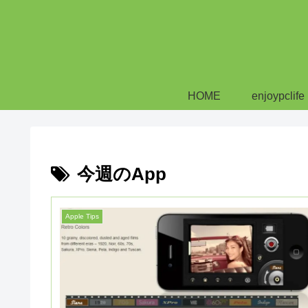
HOME
enjoypclife
今週のApp
Apple Tips