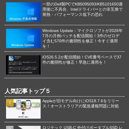
一部のDell製PCでKB5095093/KB5101650適
用後に不具合、Intelドライバーとの非互換で
発熱・パフォーマンス低下の恐れ
Windows Update：マイクロソフトが2026年
7月の月例パッチを配信開始！3件のゼロデ
イ含む570件の脆弱性を修正！今すぐ適用
を！
iOS26.5.2が配信開始！CVE番号ベースで37
件の脆弱性が修正！早急に適用を！
人気記事トップ５
Appleが旧モデル向けにiOS18.7.6をリリー
ス！オーストラリアの緊急通報問題に対処
ロジテック USB-C 外付けポータブルSSD レ