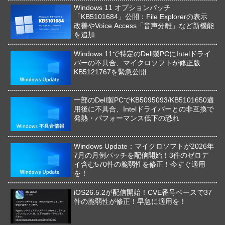
Windows 11 オプションパッチ
「KB5101684」公開：File Explorerの表示
改善やVoice Access「音声分離」など新機能
を追加
Windows 11で特定のDell製PCにIntelドライ
バーの不具合、マイクロソフトが修正版
KB5121767を緊急公開
一部のDell製PCでKB5095093/KB5101650適
用後に不具合、Intelドライバーとの非互換で
発熱・パフォーマンス低下の恐れ
Windows Update：マイクロソフトが2026年
7月の月例パッチを配信開始！3件のゼロデ
イ含む570件の脆弱性を修正！今すぐ適用
を！
iOS26.5.2が配信開始！CVE番号ベースで37
件の脆弱性が修正！早急に適用を！