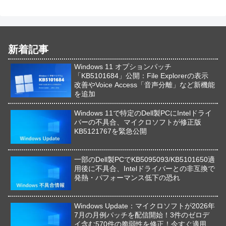
新着記事
Windows 11 オプションパッチ
「KB5101684」公開：File Explorerの表示
改善やVoice Access「音声分離」など新機能
を追加
Windows 11で特定のDell製PCにIntelドライ
バーの不具合、マイクロソフトが修正版
KB5121767を緊急公開
一部のDell製PCでKB5095093/KB5101650適
用後に不具合、Intelドライバーとの非互換で
発熱・パフォーマンス低下の恐れ
Windows Update：マイクロソフトが2026年
7月の月例パッチを配信開始！3件のゼロデ
イ含む570件の脆弱性を修正！今すぐ適用