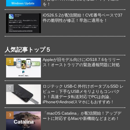
を！
iOS26.5.2が配信開始！CVE番号ベースで37
件の脆弱性が修正！早急に適用を！
人気記事トップ５
Appleが旧モデル向けにiOS18.7.6をリリー
ス！オーストラリアの緊急通報問題に対処
ロジテック USB-C 外付けポータブルSSD レ
ビュー：下手なUSBメモリよりもコンパク
ト！高速データ転送対応でPCは勿論、
iPhoneやAndroidスマホにもおすすめ！
「macOS Catalina」が配信開始！アップデ
ートに対応するMacや新機能などまとめ！