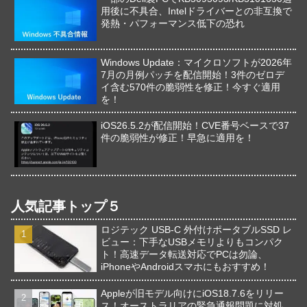
用後に不具合、Intelドライバーとの非互換で
発熱・パフォーマンス低下の恐れ
Windows Update：マイクロソフトが2026年
7月の月例パッチを配信開始！3件のゼロデ
イ含む570件の脆弱性を修正！今すぐ適用
を！
iOS26.5.2が配信開始！CVE番号ベースで37
件の脆弱性が修正！早急に適用を！
人気記事トップ５
ロジテック USB-C 外付けポータブルSSD レ
ビュー：下手なUSBメモリよりもコンパク
ト！高速データ転送対応でPCは勿論、
iPhoneやAndroidスマホにもおすすめ！
Appleが旧モデル向けにiOS18.7.6をリリー
ス！オーストラリアの緊急通報問題に対処