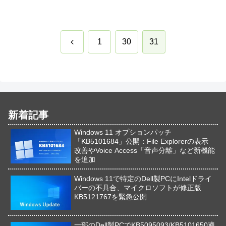
前
1
30
31
へ
新着記事
Windows 11 オプションパッチ
「KB5101684」公開：File Explorerの表示
改善やVoice Access「音声分離」など新機能
を追加
Windows 11で特定のDell製PCにIntelドライ
バーの不具合、マイクロソフトが修正版
KB5121767を緊急公開
一部のDell製PCでKB5095093/KB5101650適