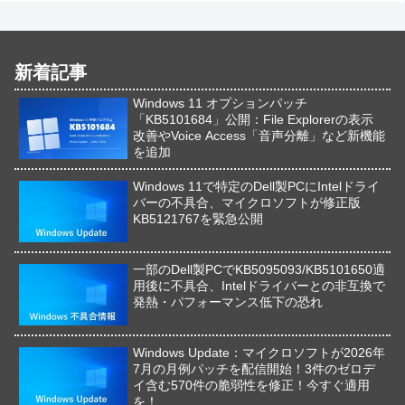
新着記事
Windows 11 オプションパッチ
「KB5101684」公開：File Explorerの表示
改善やVoice Access「音声分離」など新機能
を追加
Windows 11で特定のDell製PCにIntelドライ
バーの不具合、マイクロソフトが修正版
KB5121767を緊急公開
一部のDell製PCでKB5095093/KB5101650適
用後に不具合、Intelドライバーとの非互換で
発熱・パフォーマンス低下の恐れ
Windows Update：マイクロソフトが2026年
7月の月例パッチを配信開始！3件のゼロデ
イ含む570件の脆弱性を修正！今すぐ適用
を！