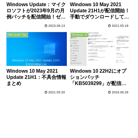
Windows Update：マイク
Windows 10 May 2021
ロソフトが2023年9月の月
Update 21H1が配信開始！
例パッチを配信開始！ゼロ
手動でダウンロードしてイ
デイ2件を含む59件の脆弱
ンストールする方法まと
2023.09.13
2021.05.19
性が修正されているので早
め！
急に適用を！
Microsoft Tips
Windows 10
Windows 10 May 2021
Windows 10 22H2にオプ
Update 21H1：不具合情報
ションパッチ
まとめ
「KB5039299」が配信開
始。タスクバーや日本語
2021.05.20
2024.06.26
IMEの不具合、既知の不具
合などを修正。必要に応じ
てインストールを