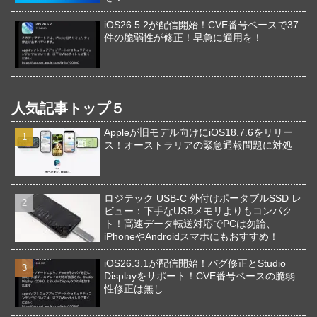
iOS26.5.2が配信開始！CVE番号ベースで37
件の脆弱性が修正！早急に適用を！
人気記事トップ５
Appleが旧モデル向けにiOS18.7.6をリリー
ス！オーストラリアの緊急通報問題に対処
ロジテック USB-C 外付けポータブルSSD レ
ビュー：下手なUSBメモリよりもコンパク
ト！高速データ転送対応でPCは勿論、
iPhoneやAndroidスマホにもおすすめ！
iOS26.3.1が配信開始！バグ修正とStudio
Displayをサポート！CVE番号ベースの脆弱
性修正は無し