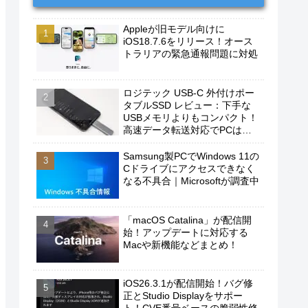
Appleが旧モデル向けに
iOS18.7.6をリリース！オース
トラリアの緊急通報問題に対処
ロジテック USB-C 外付けポー
タブルSSD レビュー：下手な
USBメモリよりもコンパクト！
高速データ転送対応でPCは勿
論、iPhoneやAndroidスマホに
もおすすめ！
Samsung製PCでWindows 11の
Cドライブにアクセスできなく
なる不具合｜Microsoftが調査中
「macOS Catalina」が配信開
始！アップデートに対応する
Macや新機能などまとめ！
iOS26.3.1が配信開始！バグ修
正とStudio Displayをサポー