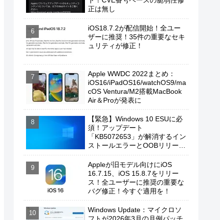
ト！CVE番号ベースの脆弱性修
正は無し
iOS18.7.2が配信開始！全ユー
ザーに推奨！35件の重要なセキ
ュリティが修正！
Apple WWDC 2022まとめ：
iOS16/iPadOS16/watchOS9/ma
cOS Ventura/M2搭載MacBook
Air＆Proが発表に
【緊急】Windows 10 ESUに必
須！アップデート
「KB5072653」が解消するイン
ストールエラーとOOBリリース
の背景
Appleが旧モデル向けにiOS
16.7.15、iOS 15.8.7をリリー
ス！全ユーザーに推奨の重要な
バグ修正！今すぐ適用を！
Windows Update：マイクロソ
フトが2026年3月の月例パッチ