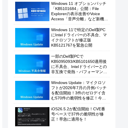
Windows 11 オプションパッチ
「KB5101684」公開：File
Explorerの表示改善やVoice
Access「音声分離」など新機能
を追加
Windows 11で特定のDell製PC
にIntelドライバーの不具合、マ
イクロソフトが修正版
KB5121767を緊急公開
一部のDell製PCで
KB5095093/KB5101650適用後
に不具合、Intelドライバーとの
非互換で発熱・パフォーマンス
低下の恐れ
Windows Update：マイクロソ
フトが2026年7月の月例パッチ
を配信開始！3件のゼロデイ含
む570件の脆弱性を修正！今す
ぐ適用を！
iOS26.5.2が配信開始！CVE番
号ベースで37件の脆弱性が修
正！早急に適用を！