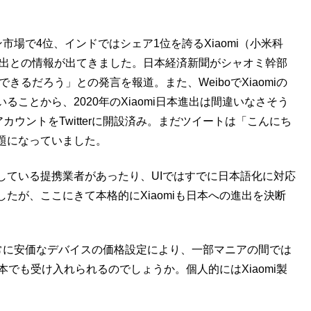
市場で4位、インドではシェア1位を誇るXiaomi（小米科
進出との情報が出てきました。日本経済新聞がシャオミ幹部
きるだろう」との発言を報道。また、WeiboでXiaomiの
ことから、2020年のXiaomi日本進出は間違いなさそう
アカウントをTwitterに開設済み。まだツイートは「こんにち
題になっていました。
している提携業者があったり、UIではすでに日本語化に対応
たが、ここにきて本格的にXiaomiも日本への進出を決断
非常に安価なデバイスの価格設定により、一部マニアの間では
本でも受け入れられるのでしょうか。個人的にはXiaomi製