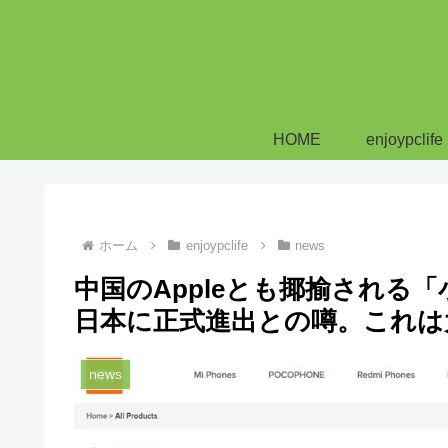
HOME
enjoypclife
ホーム
enjoypclife
news
中国のAppleとも揶揄される「小
日本に正式進出との噂。これは
news