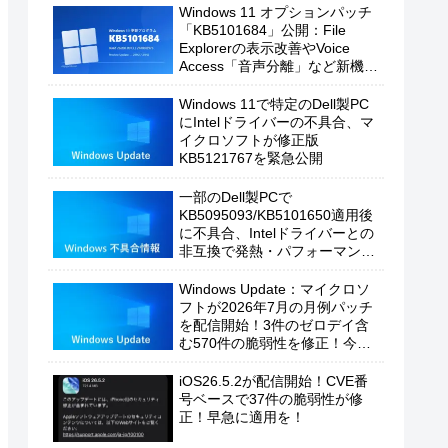
Windows 11 オプションパッチ
「KB5101684」公開：File
Explorerの表示改善やVoice
Access「音声分離」など新機能
を追加
Windows 11で特定のDell製PC
にIntelドライバーの不具合、マ
イクロソフトが修正版
KB5121767を緊急公開
一部のDell製PCで
KB5095093/KB5101650適用後
に不具合、Intelドライバーとの
非互換で発熱・パフォーマンス
低下の恐れ
Windows Update：マイクロソ
フトが2026年7月の月例パッチ
を配信開始！3件のゼロデイ含
む570件の脆弱性を修正！今す
ぐ適用を！
iOS26.5.2が配信開始！CVE番
号ベースで37件の脆弱性が修
正！早急に適用を！