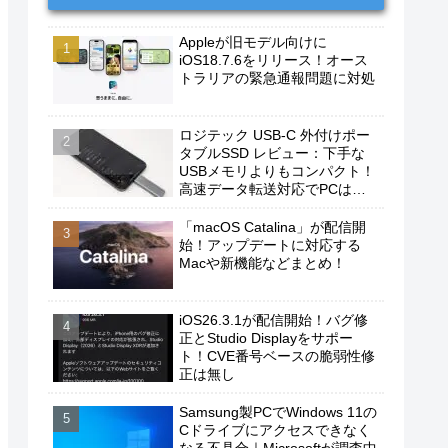
Appleが旧モデル向けに
iOS18.7.6をリリース！オース
トラリアの緊急通報問題に対処
ロジテック USB-C 外付けポー
タブルSSD レビュー：下手な
USBメモリよりもコンパクト！
高速データ転送対応でPCは勿
論、iPhoneやAndroidスマホに
もおすすめ！
「macOS Catalina」が配信開
始！アップデートに対応する
Macや新機能などまとめ！
iOS26.3.1が配信開始！バグ修
正とStudio Displayをサポー
ト！CVE番号ベースの脆弱性修
正は無し
Samsung製PCでWindows 11の
Cドライブにアクセスできなく