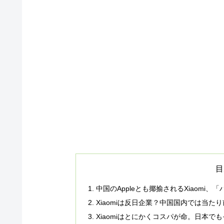
目
中国のAppleとも揶揄されるXiaom
Xiaomiは反日企業？中国国内では当た
Xiaomiはとにかくコスパが命。日本