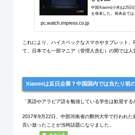
中国Xiaomi(小米)は
を発表した。発表会では
pc.watch.impress.co.jp
これにより、ハイスペックなスマホやタブレット、
て、日本でも一部マニア（管理人含む）の間では人
Xiaomiは反日企業？中国国内では当たり前
「英語やアラビア語を勉強している学生は歓迎する
2017年9月22日、中部河南省の鄭州大学で行われた
言い放ったことが当時話題になりました。