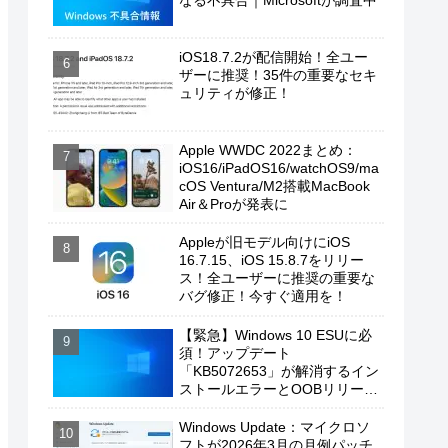
なる不具合｜Microsoftが調査中
iOS18.7.2が配信開始！全ユー
ザーに推奨！35件の重要なセキ
ュリティが修正！
Apple WWDC 2022まとめ：
iOS16/iPadOS16/watchOS9/ma
cOS Ventura/M2搭載MacBook
Air＆Proが発表に
Appleが旧モデル向けにiOS
16.7.15、iOS 15.8.7をリリー
ス！全ユーザーに推奨の重要な
バグ修正！今すぐ適用を！
【緊急】Windows 10 ESUに必
須！アップデート
「KB5072653」が解消するイン
ストールエラーとOOBリリース
の背景
Windows Update：マイクロソ
フトが2026年3月の月例パッチ