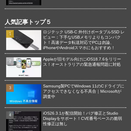
人気記事トップ５
ロジテック USB-C 外付けポータブルSSD レ
ビュー：下手なUSBメモリよりもコンパク
ト！高速データ転送対応でPCは勿論、
iPhoneやAndroidスマホにもおすすめ！
Appleが旧モデル向けにiOS18.7.6をリリー
ス！オーストラリアの緊急通報問題に対処
Samsung製PCでWindows 11のCドライブに
アクセスできなくなる不具合｜Microsoftが
調査中
iOS26.3.1が配信開始！バグ修正とStudio
Displayをサポート！CVE番号ベースの脆弱
性修正は無し