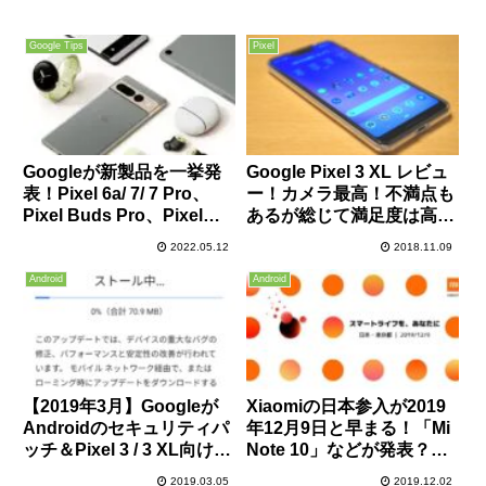
Google Tips
Pixel
Googleが新製品を一挙発
Google Pixel 3 XL レビュ
表！Pixel 6a/ 7/ 7 Pro、
ー！カメラ最高！不満点も
Pixel Buds Pro、Pixel
あるが総じて満足度は高
Watch、Pixel Tabletなど
い！iPhone Xとの違いを
2022.05.12
2018.11.09
予想以上の収穫！特徴や価
中心に解説！
格、発売日等まとめ！
Android
Android
【2019年3月】Googleが
Xiaomiの日本参入が2019
Androidのセキュリティパ
年12月9日と早まる！「Mi
ッチ＆Pixel 3 / 3 XL向けの
Note 10」などが発表？こ
機能パッチを配信開始。
れは期待！
2019.03.05
2019.12.02