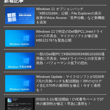
新着記事
Windows 11 オプションパッチ
「KB5101684」公開：File Explorerの表示
改善やVoice Access「音声分離」など新機能
を追加
Windows 11で特定のDell製PCにIntelドライ
バーの不具合、マイクロソフトが修正版
KB5121767を緊急公開
一部のDell製PCでKB5095093/KB5101650適
用後に不具合、Intelドライバーとの非互換で
発熱・パフォーマンス低下の恐れ
Windows Update：マイクロソフトが2026年
7月の月例パッチを配信開始！3件のゼロデ
イ含む570件の脆弱性を修正！今すぐ適用
を！
iOS26.5.2が配信開始！CVE番号ベースで37
件の脆弱性が修正！早急に適用を！