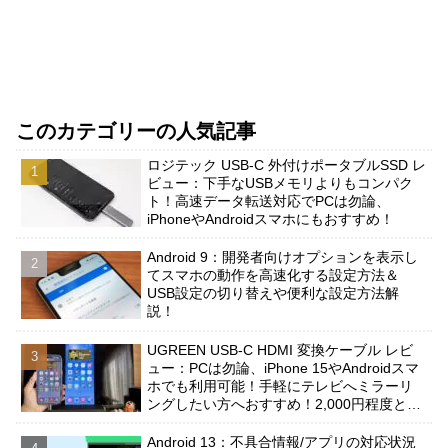
このカテゴリーの人気記事
ロジテック USB-C 外付けポータブルSSD レ
ビュー：下手なUSBメモリよりもコンパク
ト！高速データ転送対応でPCは勿論、
iPhoneやAndroidスマホにもおすすめ！
Android 9：開発者向けオプションを表示し
てスマホの動作を高速化する設定方法＆
USB設定の切り替えや便利な設定方法解
説！
UGREEN USB-C HDMI 変換ケーブル レビ
ュー：PCは勿論、iPhone 15やAndroidスマ
ホでも利用可能！手軽にテレビへミラーリ
ングしたい方へおすすめ！2,000円程度と安
価だが品質は問題なし！
Android 13：不具合情報/アプリの対応状況