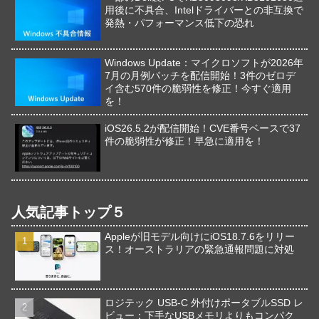
用後に不具合、Intelドライバーとの非互換で
発熱・パフォーマンス低下の恐れ
Windows Update：マイクロソフトが2026年
7月の月例パッチを配信開始！3件のゼロデ
イ含む570件の脆弱性を修正！今すぐ適用
を！
iOS26.5.2が配信開始！CVE番号ベースで37
件の脆弱性が修正！早急に適用を！
人気記事トップ５
Appleが旧モデル向けにiOS18.7.6をリリー
ス！オーストラリアの緊急通報問題に対処
ロジテック USB-C 外付けポータブルSSD レ
ビュー：下手なUSBメモリよりもコンパク