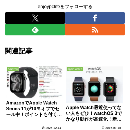
enjoypclifeをフォローする
関連記事
Amazon
apple watch
AmazonでApple Watch
Apple Watch最近使ってな
Series 11が10％オフでセ
い人もぜひ！watchOS 3で
ール中！ポイントも付くの
かなり動作が高速化！新機
で衝動買いした！
能を徹底解説！
2025.12.14
2016.09.18