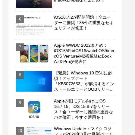
Macや新機能などまとめ！
iOS18.7.2が配信開始！全ユー
ザーに推奨！35件の重要なセキ
ュリティが修正！
Apple WWDC 2022まとめ：
iOS16/iPadOS16/watchOS9/ma
cOS Ventura/M2搭載MacBook
Air＆Proが発表に
【緊急】Windows 10 ESUに必
須！アップデート
「KB5072653」が解消するイン
ストールエラーとOOBリリース
の背景
Appleが旧モデル向けにiOS
16.7.15、iOS 15.8.7をリリー
ス！全ユーザーに推奨の重要な
バグ修正！今すぐ適用を！
Windows Update：マイクロソ
フトが2026年3月の月例パッチ