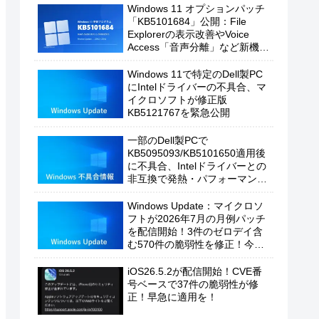
Windows 11 オプションパッチ
「KB5101684」公開：File
Explorerの表示改善やVoice
Access「音声分離」など新機能
を追加
Windows 11で特定のDell製PC
にIntelドライバーの不具合、マ
イクロソフトが修正版
KB5121767を緊急公開
一部のDell製PCで
KB5095093/KB5101650適用後
に不具合、Intelドライバーとの
非互換で発熱・パフォーマンス
低下の恐れ
Windows Update：マイクロソ
フトが2026年7月の月例パッチ
を配信開始！3件のゼロデイ含
む570件の脆弱性を修正！今す
ぐ適用を！
iOS26.5.2が配信開始！CVE番
号ベースで37件の脆弱性が修
正！早急に適用を！