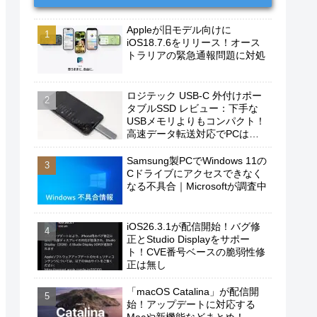
Appleが旧モデル向けに
iOS18.7.6をリリース！オース
トラリアの緊急通報問題に対処
ロジテック USB-C 外付けポー
タブルSSD レビュー：下手な
USBメモリよりもコンパクト！
高速データ転送対応でPCは勿
論、iPhoneやAndroidスマホに
もおすすめ！
Samsung製PCでWindows 11の
Cドライブにアクセスできなく
なる不具合｜Microsoftが調査中
iOS26.3.1が配信開始！バグ修
正とStudio Displayをサポー
ト！CVE番号ベースの脆弱性修
正は無し
「macOS Catalina」が配信開
始！アップデートに対応する