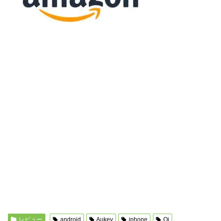
レビュー
android
Aukey
iphone
Qi