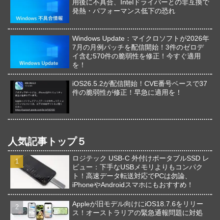
用後に不具合、Intelドライバーとの非互換で
発熱・パフォーマンス低下の恐れ
Windows Update：マイクロソフトが2026年
7月の月例パッチを配信開始！3件のゼロデ
イ含む570件の脆弱性を修正！今すぐ適用
を！
iOS26.5.2が配信開始！CVE番号ベースで37
件の脆弱性が修正！早急に適用を！
人気記事トップ５
ロジテック USB-C 外付けポータブルSSD レ
ビュー：下手なUSBメモリよりもコンパク
ト！高速データ転送対応でPCは勿論、
iPhoneやAndroidスマホにもおすすめ！
Appleが旧モデル向けにiOS18.7.6をリリー
ス！オーストラリアの緊急通報問題に対処