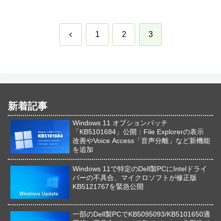
前
1
2
3
へ
新着記事
Windows 11 オプションパッチ
「KB5101684」公開：File Explorerの表示
改善やVoice Access「音声分離」など新機能
を追加
Windows 11で特定のDell製PCにIntelドライ
バーの不具合、マイクロソフトが修正版
KB5121767を緊急公開
一部のDell製PCでKB5095093/KB5101650適