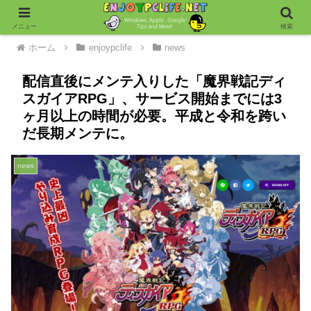
メニュー
検索
ホーム
enjoypclife
news
配信直後にメンテ入りした「魔界戦記ディ
スガイアRPG」、サービス開始までには3
ヶ月以上の時間が必要。平成と令和を跨い
だ長期メンテに。
news