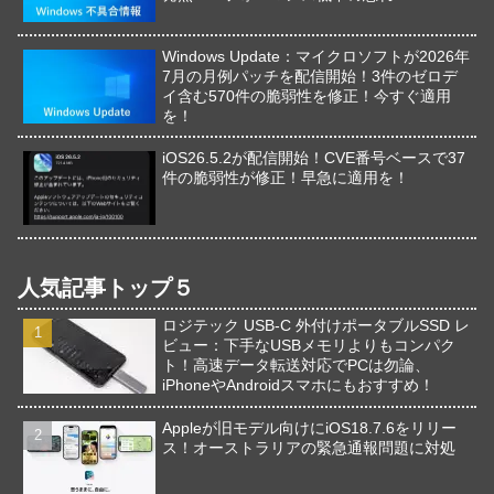
Windows Update：マイクロソフトが2026年
7月の月例パッチを配信開始！3件のゼロデ
イ含む570件の脆弱性を修正！今すぐ適用
を！
iOS26.5.2が配信開始！CVE番号ベースで37
件の脆弱性が修正！早急に適用を！
人気記事トップ５
ロジテック USB-C 外付けポータブルSSD レ
ビュー：下手なUSBメモリよりもコンパク
ト！高速データ転送対応でPCは勿論、
iPhoneやAndroidスマホにもおすすめ！
Appleが旧モデル向けにiOS18.7.6をリリー
ス！オーストラリアの緊急通報問題に対処