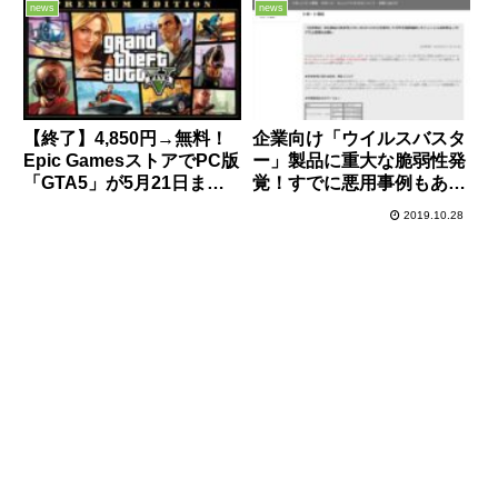
news
news
【終了】4,850円→無料！
企業向け「ウイルスバスタ
Epic GamesストアでPC版
ー」製品に重大な脆弱性発
「GTA5」が5月21日まで
覚！すでに悪用事例もあ
無料配布！ユーザー登録＆
り！今すぐ修正パッチの適
2019.10.28
2段階認証設定＆ダウロー
用を！
ド方法を解説！