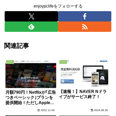
enjoypclifeをフォローする
関連記事
news
news
【速報！】NAVER Nドラ
月額790円！Netflixが｢広告
イブがサービス終了！
つきベーシック｣プランを
提供開始！ただしApple
TVは非対応
2022.11.04
2024.06.30