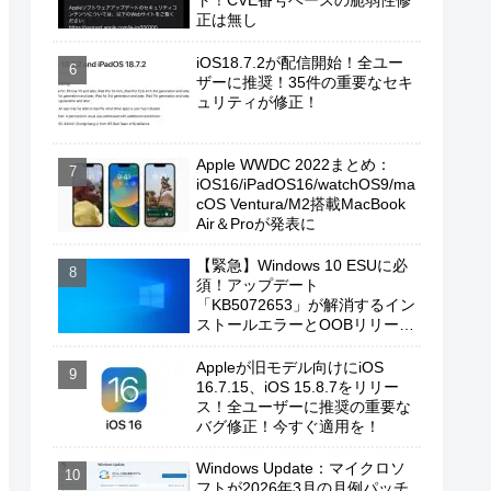
ト！CVE番号ベースの脆弱性修
正は無し
iOS18.7.2が配信開始！全ユー
ザーに推奨！35件の重要なセキ
ュリティが修正！
Apple WWDC 2022まとめ：
iOS16/iPadOS16/watchOS9/ma
cOS Ventura/M2搭載MacBook
Air＆Proが発表に
【緊急】Windows 10 ESUに必
須！アップデート
「KB5072653」が解消するイン
ストールエラーとOOBリリース
の背景
Appleが旧モデル向けにiOS
16.7.15、iOS 15.8.7をリリー
ス！全ユーザーに推奨の重要な
バグ修正！今すぐ適用を！
Windows Update：マイクロソ
フトが2026年3月の月例パッチ