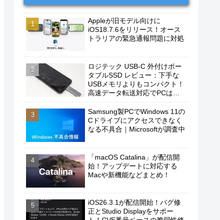
Appleが旧モデル向けに
iOS18.7.6をリリース！オース
トラリアの緊急通報問題に対処
ロジテック USB-C 外付けポー
タブルSSD レビュー：下手な
USBメモリよりもコンパクト！
高速データ転送対応でPCは勿
論、iPhoneやAndroidスマホに
もおすすめ！
Samsung製PCでWindows 11の
Cドライブにアクセスできなく
なる不具合｜Microsoftが調査中
「macOS Catalina」が配信開
始！アップデートに対応する
Macや新機能などまとめ！
iOS26.3.1が配信開始！バグ修
正とStudio Displayをサポー