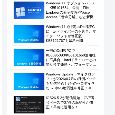
Windows 11 オプションパッチ
「KB5101684」公開：File
Explorerの表示改善やVoice
Access「音声分離」など新機能
を追加
Windows 11で特定のDell製PC
にIntelドライバーの不具合、マ
イクロソフトが修正版
KB5121767を緊急公開
一部のDell製PCで
KB5095093/KB5101650適用後
に不具合、Intelドライバーとの
非互換で発熱・パフォーマンス
低下の恐れ
Windows Update：マイクロソ
フトが2026年7月の月例パッチ
を配信開始！3件のゼロデイ含
む570件の脆弱性を修正！今す
ぐ適用を！
iOS26.5.2が配信開始！CVE番
号ベースで37件の脆弱性が修
正！早急に適用を！