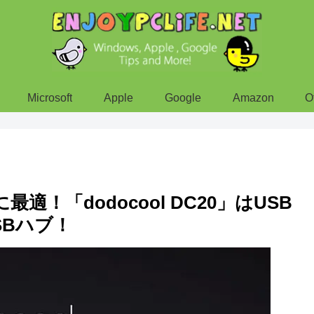
Microsoft
Apple
Google
Amazon
O
どに最適！「dodocool DC20」はUSB
SBハブ！