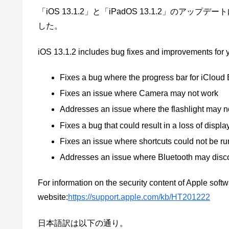
「iOS 13.1.2」と「iPadOS 13.1.2」
した。
iOS 13.1.2 includes bug fixes and improvements for 
Fixes a bug where the progress bar for iCloud
Fixes an issue where Camera may not work
Addresses an issue where the flashlight may no
Fixes a bug that could result in a loss of displa
Fixes an issue where shortcuts could not be 
Addresses an issue where Bluetooth may disco
For information on the security content of Apple softw
website:
https://support.apple.com/kb/HT201222
日本語訳は以下の通り。