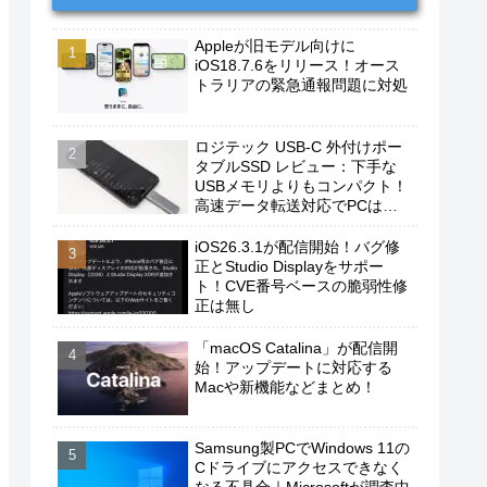
Appleが旧モデル向けに
iOS18.7.6をリリース！オース
トラリアの緊急通報問題に対処
ロジテック USB-C 外付けポー
タブルSSD レビュー：下手な
USBメモリよりもコンパクト！
高速データ転送対応でPCは勿
論、iPhoneやAndroidスマホに
もおすすめ！
iOS26.3.1が配信開始！バグ修
正とStudio Displayをサポー
ト！CVE番号ベースの脆弱性修
正は無し
「macOS Catalina」が配信開
始！アップデートに対応する
Macや新機能などまとめ！
Samsung製PCでWindows 11の
Cドライブにアクセスできなく