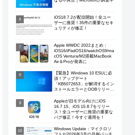
なる不具合｜Microsoftが調査中
iOS18.7.2が配信開始！全ユー
ザーに推奨！35件の重要なセキ
ュリティが修正！
Apple WWDC 2022まとめ：
iOS16/iPadOS16/watchOS9/ma
cOS Ventura/M2搭載MacBook
Air＆Proが発表に
【緊急】Windows 10 ESUに必
須！アップデート
「KB5072653」が解消するイン
ストールエラーとOOBリリース
の背景
Appleが旧モデル向けにiOS
16.7.15、iOS 15.8.7をリリー
ス！全ユーザーに推奨の重要な
バグ修正！今すぐ適用を！
Windows Update：マイクロソ
フトが2026年3月の月例パッチ