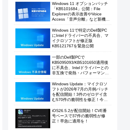
Windows 11 オプションパッチ
「KB5101684」公開：File
Explorerの表示改善やVoice
Access「音声分離」など新機能
を追加
Windows 11で特定のDell製PC
にIntelドライバーの不具合、マ
イクロソフトが修正版
KB5121767を緊急公開
一部のDell製PCで
KB5095093/KB5101650適用後
に不具合、Intelドライバーとの
非互換で発熱・パフォーマンス
低下の恐れ
Windows Update：マイクロソ
フトが2026年7月の月例パッチ
を配信開始！3件のゼロデイ含
む570件の脆弱性を修正！今す
ぐ適用を！
iOS26.5.2が配信開始！CVE番
号ベースで37件の脆弱性が修
正！早急に適用を！