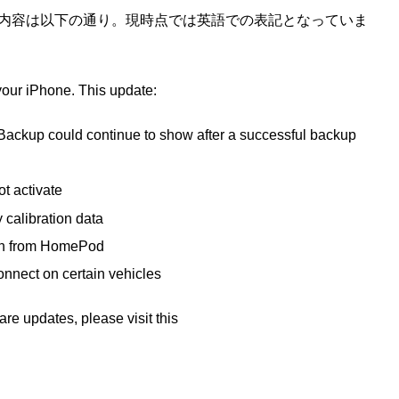
のアップデート内容は以下の通り。現時点では英語での表記となっていま
your iPhone. This update:
 Backup could continue to show after a successful backup
t activate
y calibration data
run from HomePod
nnect on certain vehicles
are updates, please visit this