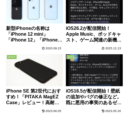
新型iPhoneの名称は
iOS26.2が配信開始！
「iPhone 12 mini」
Apple Music、ポッドキャ
「iPhone 12」「iPhone
スト、ゲーム関連の新機能
12 Pro」「iPhone 12 Pro
追加や不具合改善など！26
2020.09.23
2025.12.13
Max」？発表イベントは10
件のセキュリティ修正＆ゼ
月13日の噂
ロデイ修正も！
iphone
ipad
iPhone SE 第2世代におす
iOS16.5が配信開始！壁紙
すめ！「PITAKA MagEZ
の追加やバグの修正など。
Case」レビュー！高耐久/
既に悪用の事実のあるゼロ
軽量で高級感もあって文句
デイ脆弱性も修正されてい
2023.06.05
2023.05.20
なしの出来栄え！
るので至急適用を！