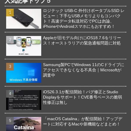
人気記事トップ５
ロジテック USB-C 外付けポータブルSSD レ
ビュー：下手なUSBメモリよりもコンパク
ト！高速データ転送対応でPCは勿論、
iPhoneやAndroidスマホにもおすすめ！
Appleが旧モデル向けにiOS18.7.6をリリー
ス！オーストラリアの緊急通報問題に対処
Samsung製PCでWindows 11のCドライブに
アクセスできなくなる不具合｜Microsoftが
調査中
iOS26.3.1が配信開始！バグ修正とStudio
Displayをサポート！CVE番号ベースの脆弱
性修正は無し
「macOS Catalina」が配信開始！アップデ
ートに対応するMacや新機能などまとめ！