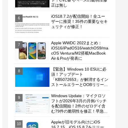
ト！CVE番号ベースの脆弱性修
正は無し
iOS18.7.2が配信開始！全ユー
ザーに推奨！35件の重要なセキ
ュリティが修正！
Apple WWDC 2022まとめ：
iOS16/iPadOS16/watchOS9/ma
cOS Ventura/M2搭載MacBook
Air＆Proが発表に
【緊急】Windows 10 ESUに必
須！アップデート
「KB5072653」が解消するイン
ストールエラーとOOBリリース
の背景
Windows Update：マイクロソ
フトが2026年3月の月例パッチ
を配信開始！2件のゼロデイ含
む79件の脆弱性を修正！早急に
適用を！
Appleが旧モデル向けにiOS
16.7.15、iOS 15.8.7をリリー