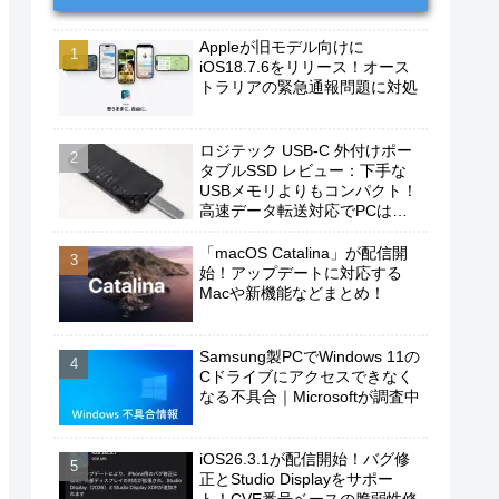
Appleが旧モデル向けに
iOS18.7.6をリリース！オース
トラリアの緊急通報問題に対処
ロジテック USB-C 外付けポー
タブルSSD レビュー：下手な
USBメモリよりもコンパクト！
高速データ転送対応でPCは勿
論、iPhoneやAndroidスマホに
もおすすめ！
「macOS Catalina」が配信開
始！アップデートに対応する
Macや新機能などまとめ！
Samsung製PCでWindows 11の
Cドライブにアクセスできなく
なる不具合｜Microsoftが調査中
iOS26.3.1が配信開始！バグ修
正とStudio Displayをサポー