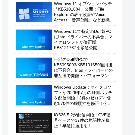
Windows 11 オプションパッチ
「KB5101684」公開：File
Explorerの表示改善やVoice
Access「音声分離」など新機能
を追加
Windows 11で特定のDell製PC
にIntelドライバーの不具合、マ
イクロソフトが修正版
KB5121767を緊急公開
一部のDell製PCで
KB5095093/KB5101650適用後
に不具合、Intelドライバーとの
非互換で発熱・パフォーマンス
低下の恐れ
Windows Update：マイクロソ
フトが2026年7月の月例パッチ
を配信開始！3件のゼロデイ含
む570件の脆弱性を修正！今す
ぐ適用を！
iOS26.5.2が配信開始！CVE番
号ベースで37件の脆弱性が修
正！早急に適用を！