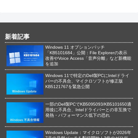
新着記事
Windows 11 オプションパッチ
「KB5101684」公開：File Explorerの表示
改善やVoice Access「音声分離」など新機能
を追加
Windows 11で特定のDell製PCにIntelドライ
バーの不具合、マイクロソフトが修正版
KB5121767を緊急公開
一部のDell製PCでKB5095093/KB5101650適
用後に不具合、Intelドライバーとの非互換で
発熱・パフォーマンス低下の恐れ
Windows Update：マイクロソフトが2026年
7月の月例パッチを配信開始！3件のゼロデ