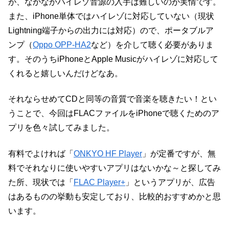
が、なかなかハイレゾ音源の入手は難しいのが実情です。
また、iPhone単体ではハイレゾに対応していない（現状
Lightning端子からの出力には対応）ので、ポータブルア
ンプ（
Oppo OPP-HA2
など）を介して聴く必要がありま
す。そのうちiPhoneとApple Musicがハイレゾに対応して
くれると嬉しいんだけどなあ。
それならせめてCDと同等の音質で音楽を聴きたい！とい
うことで、今回はFLACファイルをiPhoneで聴くためのア
プリを色々試してみました。
有料でよければ「
ONKYO HF Player
」が定番ですが、無
料でそれなりに使いやすいアプリはないかな～と探してみ
た所、現状では「
FLAC Player+
」というアプリが、広告
はあるものの挙動も安定しており、比較的おすすめかと思
います。