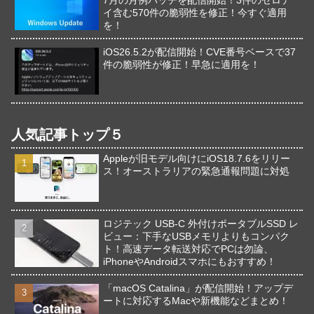
イ含む570件の脆弱性を修正！今すぐ適用
を！
iOS26.5.2が配信開始！CVE番号ベースで37
件の脆弱性が修正！早急に適用を！
人気記事トップ５
Appleが旧モデル向けにiOS18.7.6をリリー
ス！オーストラリアの緊急通報問題に対処
ロジテック USB-C 外付けポータブルSSD レ
ビュー：下手なUSBメモリよりもコンパク
ト！高速データ転送対応でPCは勿論、
iPhoneやAndroidスマホにもおすすめ！
「macOS Catalina」が配信開始！アップデ
ートに対応するMacや新機能などまとめ！