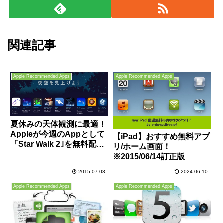
関連記事
Apple Recommended Apps
Apple Recommended Apps
夏休みの天体観測に最適！
Appleが今週のAppとして
【iPad】おすすめ無料アプ
「Star Walk 2｣を無料配信
リ/ホーム画面！
中！
※2015/06/14訂正版
2015.07.03
2024.06.10
Apple Recommended Apps
Apple Recommended Apps