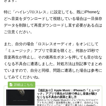
きます。
特に「ハイレゾ/ロスレス」に設定しても、既にiPhoneな
どへ音楽をダウンロードして視聴している場合は一旦保存
データを削除して再度ダウンロードし直す必要がある点は
ご注意ください。
また、自分の場合「ロスレスオーディオ」をオンにして
「ミュージック」アプリで音楽を聴くと、何故か15秒で
音楽再生が停止し、その後再生ボタンを押しても音が出な
くなる不具合に遭遇しました。対処方法は別記事でまとめ
ていますので、自分と同様、問題に遭遇した場合は参考に
してみてくださいね。
【追記あり】Apple Music：iPhoneの「ミュージ
ック」アプリで再生が15秒で停止し音楽が聴け
なくなる不具合の原因と直し方
先日からついにApple Musicがハイレゾロスレス/ドルビー
アトモスに対応！追加費用も無しとの事で、自分のような
音楽マニアにとってはここ最近で一番うれしいAppleのア