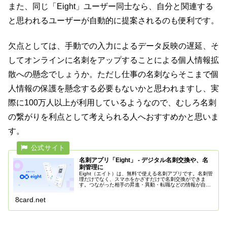
また、同じ「Eight」ユーザー同士なら、自分と関連する
と思われるユーザーが自動的に提案されるのも便利です。
欠点としては、手動での入力によるデータ反映の遅延、そ
してオンラインに名刺をアップすることによる個人情報拡
散への懸念でしょうか。ただし仕事の名刺ならそこまで個
人情報の保護を懸念する必要もないかと思われますし、実
際に100万人以上が利用しているようなので、むしろ名刺
の繋がりを利点として考えられる人へおすすめかと思いま
す。
名刺アプリ「Eight」 - デジタル名刺交換や、名
刺管理に
Eight（エイト）は、無料で使える名刺アプリです。名刺管
理だけでなく、スマホをかざすだけで名刺交換ができま
す。つながった相手の昇進・異動・転職などの情報が自動
で更新されるため、周囲の近況をスマートに把握できま
す。
8card.net